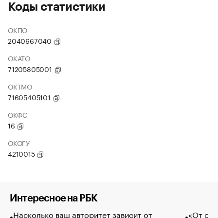
Коды статистики
ОКПО
2040667040
ОКАТО
71205805001
ОКТМО
71605405101
ОКФС
16
ОКОГУ
4210015
Интересное на РБК
Насколько ваш авторитет зависит от
«От спо