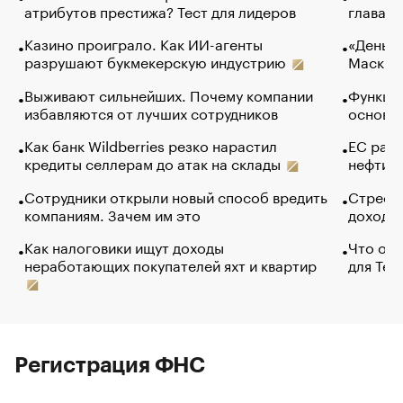
атрибутов престижа? Тест для лидеров
глава к
Казино проиграло. Как ИИ-агенты
«Деньги
разрушают букмекерскую индустрию
Маск в 
Выживают сильнейших. Почему компании
Функции
избавляются от лучших сотрудников
основ э
Как банк Wildberries резко нарастил
ЕС раз
кредиты селлерам до атак на склады
нефти —
Сотрудники открыли новый способ вредить
Стресс 
компаниям. Зачем им это
доходов
Как налоговики ищут доходы
Что обв
неработающих покупателей яхт и квартир
для Tel
Регистрация ФНС