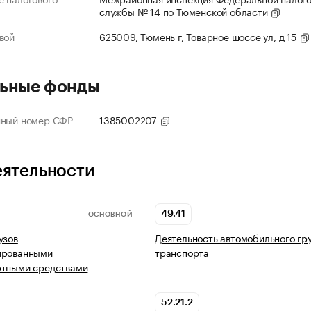
службы № 14 по Тюменской области
вой
625009, Тюмень г, Товарное шоссе ул, д 15
ьные фонды
нный номер СФР
1385002207
еятельности
49.41
ОСНОВНОЙ
узов
Деятельность автомобильного гр
ированными
транспорта
ртными средствами
52.21.2