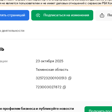
 не является пользователем и не имеет деловых отношений с сервисом РБК Ко
Подписаться на изменения
По
лять страницей
 деятельности
ль
ации
23 октября 2025
Тюменская область
325723200100513
723003027872
е профилем бизнеса и публикуйте новости
Получить дос