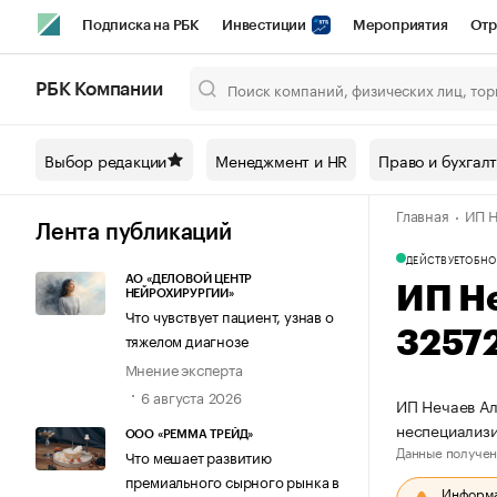
Подписка на РБК
Инвестиции
Мероприятия
Отр
Спорт
Школа управления РБК
РБК Образование
РБ
РБК Компании
Город
Стиль
Крипто
РБК Бизнес-среда
Дискусси
Выбор редакции
Менеджмент и HR
Право и бухгал
Спецпроекты СПб
Конференции СПб
Спецпроекты
Главная
ИП Н
Технологии и медиа
Финансы
Рынок наличной валют
Лента публикаций
ДЕЙСТВУЕТ
ОБНО
АО «ДЕЛОВОЙ ЦЕНТР
ИП Н
НЕЙРОХИРУРГИИ»
Что чувствует пациент, узнав о
3257
тяжелом диагнозе
Мнение эксперта
6 августа 2026
ИП Нечаев Ал
неспециализ
ООО «РЕММА ТРЕЙД»
Данные получен
Что мешает развитию
премиального сырного рынка в
Информац