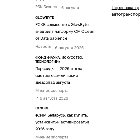
РБК Бизнес
Перевозка гр
6 августа
автотранспо
GLOWBYTE
РСХБ совместно с GlowByte
внедрил платформу CM Ocean
от Data Sapience
Новость
6 августа 2026
ФОНД «НАУКА. ИСКУССТВО.
ТЕХНОЛОГИИ»
Персеиды — 2026: когда
смотреть самый яркий
звездопад августа
Мнение эксперта
6 августа 2026
EXNODE
еСИМ Беларусь: как купить,
установить и активировать в
2026 году
Мнение эксперта