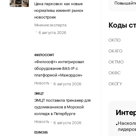
Повышайте
Цена парковки: как новые
нормативы изменят рынок
новостроек
Мнение эксперта
Коды с
6 августа 2026
ОКПО
ОКАТО
ФИЛОСОФТ
ОКТМО
«Философт» интегрировал
оборудование BAS-IP с
ОКФС
платформой «Мажордом»
Новость
ОКОГУ
6 августа 2026
ЭМЦТ
ЭМЦТ поставила тренажер для
судомехаников в Морской
Интер
колледж в Петербурге
Новость
Насколь
6 августа 2026
лидеро
ESIM365