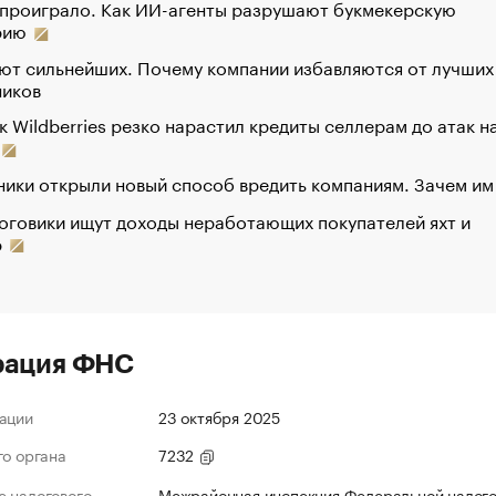
 проиграло. Как ИИ-агенты разрушают букмекерскую
рию
ют сильнейших. Почему компании избавляются от лучших
ников
к Wildberries резко нарастил кредиты селлерам до атак н
ики открыли новый способ вредить компаниям. Зачем им
оговики ищут доходы неработающих покупателей яхт и
р
рация ФНС
ации
23 октября 2025
го органа
7232
 налогового
Межрайонная инспекция Федеральной налог