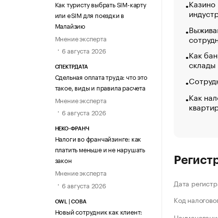
Казино
Как туристу выбрать SIM-карту
индуст
или eSIM для поездки в
Малайзию
Выжива
сотруд
Мнение эксперта
6 августа 2026
Как бан
склады
СПЕКТРДАТА
Сдельная оплата труда: что это
Сотрудн
такое, виды и правила расчета
Как нал
Мнение эксперта
кварти
6 августа 2026
НЕКО-ФРАНЧ
Налоги во франчайзинге: как
платить меньше и не нарушать
Регист
закон
Мнение эксперта
Дата регистр
6 августа 2026
Код налогово
OWL | СОВА
Новый сотрудник как клиент:
Наименование