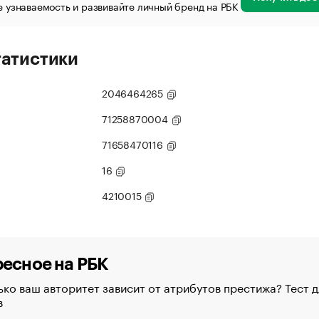
 узнаваемость и развивайте личный бренд на РБК
татистики
2046464265
71258870004
71658470116
16
4210015
есное на РБК
ко ваш авторитет зависит от атрибутов престижа? Тест д
в