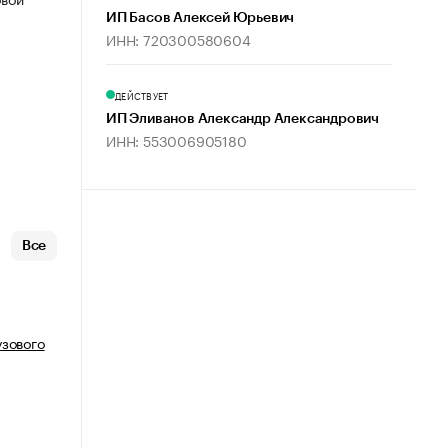
ИП Басов Алексей Юрьевич
ИНН: 720300580604
ДЕЙСТВУЕТ
ИП Эливанов Александр Александрович
ИНН: 553006905180
Все
узового