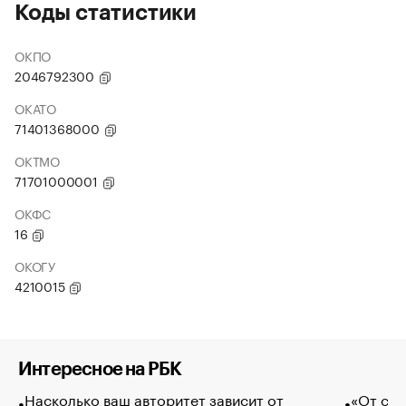
Коды статистики
ОКПО
2046792300
ОКАТО
71401368000
ОКТМО
71701000001
ОКФС
16
ОКОГУ
4210015
Интересное на РБК
Насколько ваш авторитет зависит от
«От спо