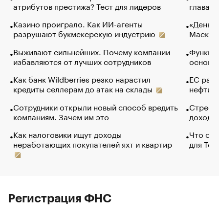
атрибутов престижа? Тест для лидеров
глава к
Казино проиграло. Как ИИ-агенты
«Деньги
разрушают букмекерскую индустрию
Маск в 
Выживают сильнейших. Почему компании
Функции
избавляются от лучших сотрудников
основ э
Как банк Wildberries резко нарастил
ЕС раз
кредиты селлерам до атак на склады
нефти —
Сотрудники открыли новый способ вредить
Стресс 
компаниям. Зачем им это
доходов
Как налоговики ищут доходы
Что обв
неработающих покупателей яхт и квартир
для Tel
Регистрация ФНС