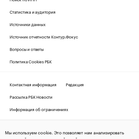
Статистика и аудитория
Источники данных
Источник отчетности Контур.Фокус
Вопросы и ответы
Политика Cookies РБК
Контактная информация
Редакция
Рассылка РБК Новости
Информация об ограничениях
Правовая информация
О соблюдении авторских прав
Мы используем cookie. Это позволяет нам анализировать
© АО «РОСБИЗНЕСКОНСАЛТИНГ»,
1995–2026.
Сообщения
и материалы информационного агентства «РБК»