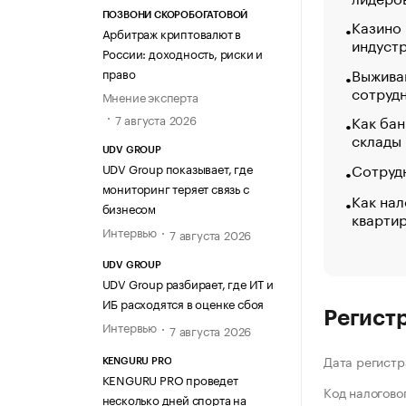
ПОЗВОНИ СКОРОБОГАТОВОЙ
Казино
Арбитраж криптовалют в
индуст
России: доходность, риски и
Выжива
право
сотруд
Мнение эксперта
Как бан
7 августа 2026
склады
UDV GROUP
Сотрудн
UDV Group показывает, где
мониторинг теряет связь с
Как нал
бизнесом
кварти
Интервью
7 августа 2026
UDV GROUP
UDV Group разбирает, где ИТ и
ИБ расходятся в оценке сбоя
Регист
Интервью
7 августа 2026
Дата регистр
KENGURU PRO
KENGURU PRO проведет
Код налогово
несколько дней спорта на