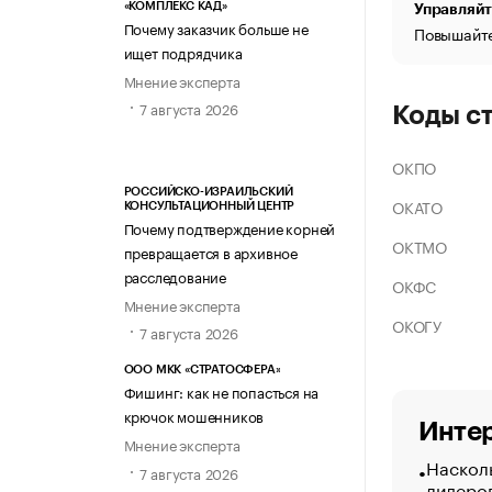
«КОМПЛЕКС КАД»
Управляйт
Почему заказчик больше не
Повышайте
ищет подрядчика
Мнение эксперта
7 августа 2026
Коды с
ОКПО
РОССИЙСКО-ИЗРАИЛЬСКИЙ
ОКАТО
КОНСУЛЬТАЦИОННЫЙ ЦЕНТР
Почему подтверждение корней
ОКТМО
превращается в архивное
расследование
ОКФС
Мнение эксперта
ОКОГУ
7 августа 2026
ООО МКК «СТРАТОСФЕРА»
Фишинг: как не попасться на
крючок мошенников
Интер
Мнение эксперта
Насколь
7 августа 2026
лидеро