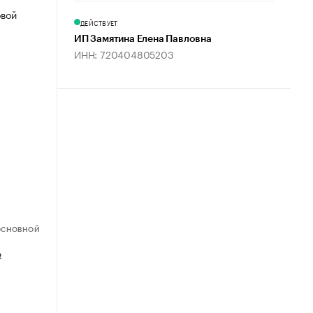
овой
ДЕЙСТВУЕТ
ИП Замятина Елена Павловна
ИНН: 720404805203
ОСНОВНОЙ
е