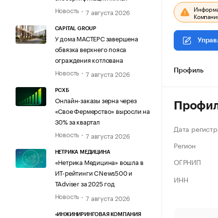
Информац
Новость
7 августа 2026
Компания
CAPITAL GROUP
У дома МАСТЕРС завершена
Управ
обвязка верхнего пояса
ограждения котлована
Новость
Профиль
7 августа 2026
РСХБ
Онлайн-заказы зерна через
Профи
«Свое Фермерство» выросли на
30% за квартал
Дата регистр
Новость
7 августа 2026
Регион
НЕТРИКА МЕДИЦИНА
ОГРНИП
«Нетрика Медицина» вошла в
ИТ-рейтинги CNews500 и
ИНН
TAdviser за 2025 год
Новость
7 августа 2026
«ИНЖИНИРИНГОВАЯ КОМПАНИЯ