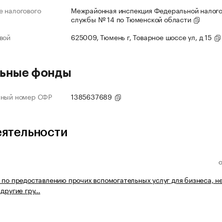
 налогового
Межрайонная инспекция Федеральной налог
службы № 14 по Тюменской области
вой
625009, Тюмень г, Товарное шоссе ул, д 15
ьные фонды
нный номер СФР
1385637689
еятельности
 по предоставлению прочих вспомогательных услуг для бизнеса, н
 другие гру…