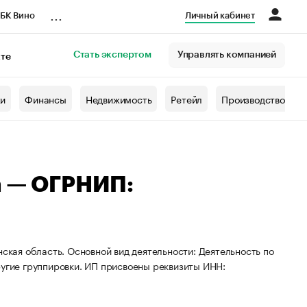
...
БК Вино
Личный кабинет
Стать экспертом
Управлять компанией
кте
азета
жи
Финансы
Недвижимость
Ретейл
Производство
а — ОГРНИП:
нская область. Основной вид деятельности: Деятельность по
ругие группировки. ИП присвоены реквизиты ИНН: