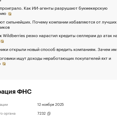
 проиграло. Как ИИ-агенты разрушают букмекерскую
рию
ют сильнейших. Почему компании избавляются от лучших
ников
к Wildberries резко нарастил кредиты селлерам до атак н
ики открыли новый способ вредить компаниям. Зачем им
оговики ищут доходы неработающих покупателей яхт и
р
рация ФНС
ации
12 ноября 2025
го органа
7232