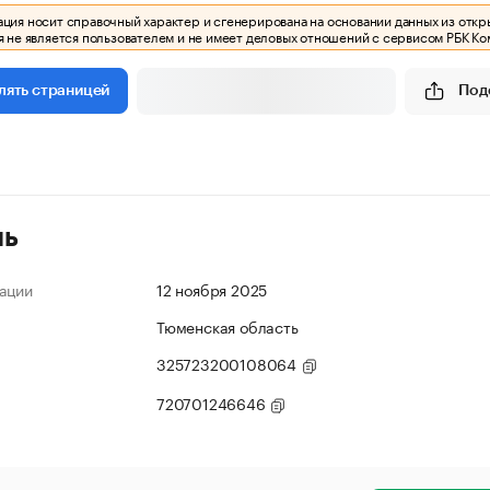
ия носит справочный характер и сгенерирована на основании данных из откр
 не является пользователем и не имеет деловых отношений с сервисом РБК Ко
Под
лять страницей
ль
ации
12 ноября 2025
Тюменская область
325723200108064
720701246646