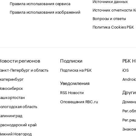
Источники данных
Правила использования сервиса
Источник отчетности 
Правила использования изображений
Вопросы и ответы
Политика Cookies РБК
Новости регионов
Подписки
РБК Н
анкт-Петербург и область
Подписка на РБК
iOS
катеринбург
Androi
Уведомления
Новосибирск
Други
RSS Новости
Башкортостан
Оповещения RBC.ru
Домены
ологодская область
Рег.об
Калининград
Рег.ре
раснодарский край
Знаком
Нижний Новгород