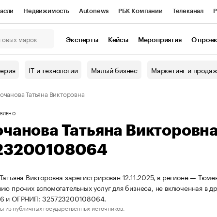
асли
Недвижимость
Autonews
РБК Компании
Телеканал
Р
К Курсы
РБК Life
Тренды
Визионеры
Национальные проекты
Эксперты
Кейсы
Мероприятия
О прое
онный клуб
Исследования
Кредитные рейтинги
Франшизы
Г
терия
IT и технологии
Малый бизнес
Маркетинг и прода
Проверка контрагентов
Политика
Экономика
Бизнес
очанова Татьяна Викторовна
ы
ВЛЕНО
очанова Татьяна Викторовн
23200108064
Татьяна Викторовна зарегистрирован 12.11.2025, в регионе — Тюме
ию прочих вспомогательных услуг для бизнеса, не включенная в д
6 и ОГРНИП: 325723200108064.
ы из публичных государственных источников.