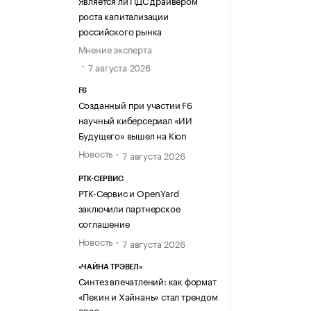
Является ли ПДС драйвером
роста капитализации
российского рынка
Мнение эксперта
7 августа 2026
F6
Созданный при участии F6
научный киберсериал «ИИ
Будущего» вышел на Kion
Новость
7 августа 2026
РТК-СЕРВИС
РТК-Сервис и OpenYard
заключили партнерское
соглашение
Новость
7 августа 2026
«ЧАЙНА ТРЭВЕЛ»
Синтез впечатлений: как формат
«Пекин и Хайнань» стал трендом