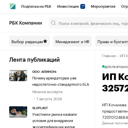
Подписка на РБК
Инвестиции
Мероприятия
Отр
Спорт
Школа управления РБК
РБК Образование
РБ
РБК Компании
Город
Стиль
Крипто
РБК Бизнес-среда
Дискусси
Выбор редакции
Менеджмент и HR
Право и бухгал
Спецпроекты СПб
Конференции СПб
Спецпроекты
Главная
ИП К
Технологии и медиа
Финансы
Рынок наличной валют
Лента публикаций
ДЕЙСТВУЕТ
ОБНО
ООО «КЛИНОН»
ИП К
Почему арендаторам уже
недостаточно стандартного SLA
3257
Мнение эксперта
7 августа 2026
ИП Кочанова 
SLOPLAST
предоставлен
Участники рынка назвали
72070124664
условия для внедрения
Данные получен
экосертификации жилья