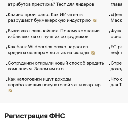
атрибутов престижа? Тест для лидеров
глава к
Казино проиграло. Как ИИ-агенты
«Деньги
разрушают букмекерскую индустрию
Маск в 
Выживают сильнейших. Почему компании
Функции
избавляются от лучших сотрудников
основ э
Как банк Wildberries резко нарастил
ЕС раз
кредиты селлерам до атак на склады
нефти —
Сотрудники открыли новый способ вредить
Стресс 
компаниям. Зачем им это
доходов
Как налоговики ищут доходы
Что обв
неработающих покупателей яхт и квартир
для Tel
Регистрация ФНС