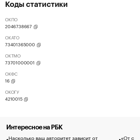
Коды статистики
ОКПО
2046738667
ОКАТО
73401365000
ОКТМО
73701000001
ОКФС
16
ОКОГУ
4210015
Интересное на РБК
Насколько ваш авторитет зависит от
«От спо