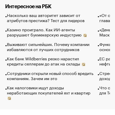
Интересное на РБК
Насколько ваш авторитет зависит от
«От спо
атрибутов престижа? Тест для лидеров
глава к
Казино проиграло. Как ИИ-агенты
«Деньги
разрушают букмекерскую индустрию
Маск в 
Выживают сильнейших. Почему компании
Функции
избавляются от лучших сотрудников
основ э
Как банк Wildberries резко нарастил
ЕС раз
кредиты селлерам до атак на склады
нефти —
Сотрудники открыли новый способ вредить
Стресс 
компаниям. Зачем им это
доходов
Как налоговики ищут доходы
Что обв
неработающих покупателей яхт и квартир
для Tel