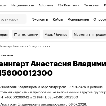
асли
Недвижимость
Autonews
РБК Компании
Телеканал
Р
К Курсы
РБК Life
Тренды
Визионеры
Национальные проекты
Эксперты
Кейсы
Мероприятия
О прое
онный клуб
Исследования
Кредитные рейтинги
Франшизы
Г
терия
IT и технологии
Малый бизнес
Маркетинг и прода
Проверка контрагентов
Политика
Экономика
Бизнес
аингарт Анастасия Владимировна
ы
О
ОБНОВЛЕНО
аингарт Анастасия Владим
45600012300
Анастасия Владимировна зарегистрирован 27.01.2025, в регионе —
товыми изделиями и приборами, не включенными в другие группир
НН: 746003266942 и ОГРНИП: 325745600012300.
Анастасия Владимировна ликвидировано с 08.07.2026.