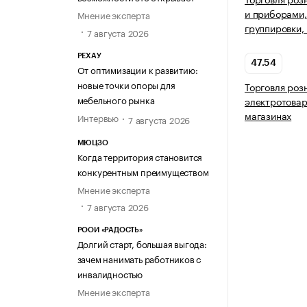
и приборами,
Мнение эксперта
группировки,
7 августа 2026
РЕХАУ
47.54
От оптимизации к развитию:
новые точки опоры для
Торговля роз
мебельного рынка
электротовар
магазинах
Интервью
7 августа 2026
МЮЦЗО
Когда территория становится
конкурентным преимуществом
Мнение эксперта
7 августа 2026
РООИ «РАДОСТЬ»
Долгий старт, большая выгода:
зачем нанимать работников с
инвалидностью
Мнение эксперта