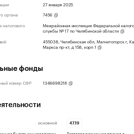
ации
27 января 2025
го органа
7456
 налогового
Межрайонная инспекция Федеральной налог
службы № 17 по Челябинской области
вой
455038, Челябинская обл, Магнитогорск г, К
Маркса пр-кт, д 158, корп 1
ьные фонды
нный номер СФР
1346698218
еятельности
47.19
ОСНОВНОЙ
ничная бытовыми изделиями
Торговля розничная прочая в