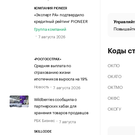
КОМПАНИЯ PIONEER
«Эксперт РА» подтвердило
кредитный рейтинг PIONEER
Управляйт
Повышайте
Группа компаний
7 августа 2026
Коды с
«РОСГОССТРАХ»
ОКПО
Средняя выплата по
страхованию жизни
ОКАТО
ипотечников выросла на 19%
Новость
ОКТМО
7 августа 2026
ОКФС
Wildberries сообщила о
партнерских хабах для
ОКОГУ
хранения товаров продавцов
РБК Бизнес
7 августа
SKILLCODE