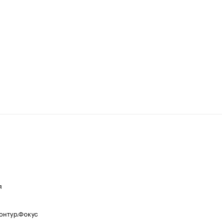
я
Контур.Фокус