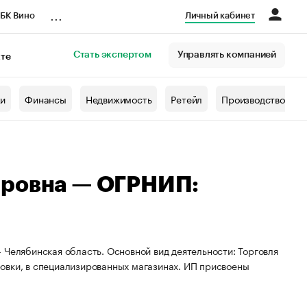
...
БК Вино
Личный кабинет
Стать экспертом
Управлять компанией
кте
азета
жи
Финансы
Недвижимость
Ретейл
Производство
ировна — ОГРНИП:
 Челябинская область. Основной вид деятельности: Торговля
овки, в специализированных магазинах. ИП присвоены