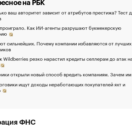
есное на РБК
ко ваш авторитет зависит от атрибутов престижа? Тест д
в
 проиграло. Как ИИ-агенты разрушают букмекерскую
рию
ют сильнейших. Почему компании избавляются от лучших
ников
к Wildberries резко нарастил кредиты селлерам до атак н
ики открыли новый способ вредить компаниям. Зачем им
оговики ищут доходы неработающих покупателей яхт и
р
рация ФНС