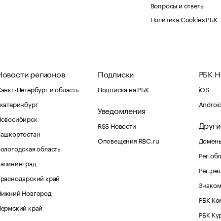
Вопросы и ответы
Политика Cookies РБК
Новости регионов
Подписки
РБК Н
анкт-Петербург и область
Подписка на РБК
iOS
катеринбург
Androi
Уведомления
Новосибирск
Други
RSS Новости
Башкортостан
Оповещения RBC.ru
Домены
ологодская область
Рег.об
Калининград
Рег.ре
раснодарский край
Знаком
Нижний Новгород
РБК Ко
Пермский край
РБК Ку