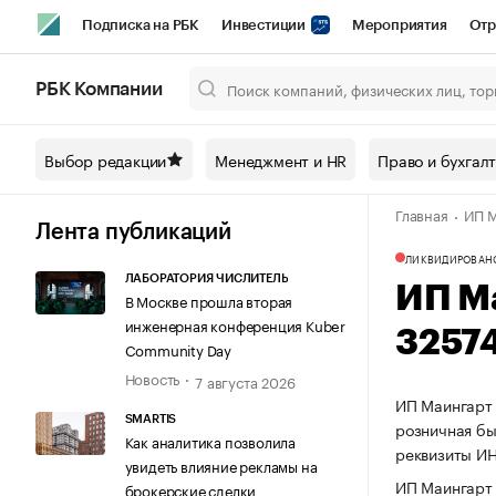
Подписка на РБК
Инвестиции
Мероприятия
Отр
Спорт
Школа управления РБК
РБК Образование
РБ
РБК Компании
Город
Стиль
Крипто
РБК Бизнес-среда
Дискусси
Выбор редакции
Менеджмент и HR
Право и бухгал
Спецпроекты СПб
Конференции СПб
Спецпроекты
Главная
ИП М
Технологии и медиа
Финансы
Рынок наличной валют
Лента публикаций
ЛИКВИДИРОВАН
ЛАБОРАТОРИЯ ЧИСЛИТЕЛЬ
ИП М
В Москве прошла вторая
инженерная конференция Kuber
3257
Community Day
Новость
7 августа 2026
ИП Маингарт 
SMARTIS
розничная бы
Как аналитика позволила
реквизиты И
увидеть влияние рекламы на
ИП Маингарт 
брокерские сделки