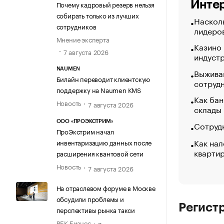
Интер
Почему кадровый резерв нельзя
собирать только из лучших
Насколь
сотрудников
лидеро
Мнение эксперта
Казино
7 августа 2026
индуст
NAUMEN
Выжива
Билайн переводит клиентскую
сотруд
поддержку на Naumen KMS
Как бан
Новость
7 августа 2026
склады
ООО «ПРОЭКСТРИМ»
Сотрудн
ПроЭкстрим начал
Как нал
инвентаризацию данных после
кварти
расширения квантовой сети
Новость
7 августа 2026
На отраслевом форуме в Москве
обсудили проблемы и
Регист
перспективы рынка такси
РБК Бизнес