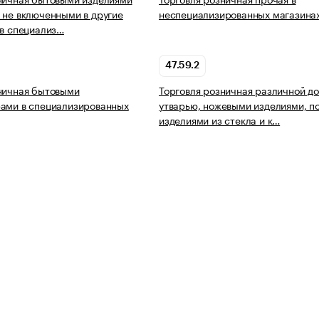
 не включенными в другие
неспециализированных магазина
 в специализ…
47.59.2
ничная бытовыми
Торговля розничная различной д
ами в специализированных
утварью, ножевыми изделиями, п
изделиями из стекла и к…