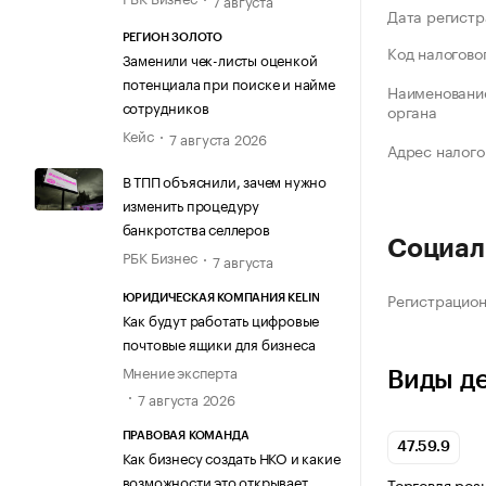
7 августа
Дата регистр
РЕГИОН ЗОЛОТО
Код налогово
Заменили чек-листы оценкой
потенциала при поиске и найме
Наименование
сотрудников
органа
Кейс
7 августа 2026
Адрес налого
В ТПП объяснили, зачем нужно
изменить процедуру
банкротства селлеров
Социал
РБК Бизнес
7 августа
Регистрацио
ЮРИДИЧЕСКАЯ КОМПАНИЯ KELIN
Как будут работать цифровые
почтовые ящики для бизнеса
Мнение эксперта
Виды д
7 августа 2026
ПРАВОВАЯ КОМАНДА
47.59.9
Как бизнесу создать НКО и какие
возможности это открывает
Торговля роз