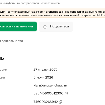
ы из публичных государственных источников.
ия носит справочный характер и сгенерирована на основании данных из откр
 не является пользователем и не имеет деловых отношений с сервисом РБК Ко
саться на изменения
Поделиться
 деятельности
ль
ации
27 января 2025
ции
8 июля 2026
Челябинская область
325745600012300
746003266942