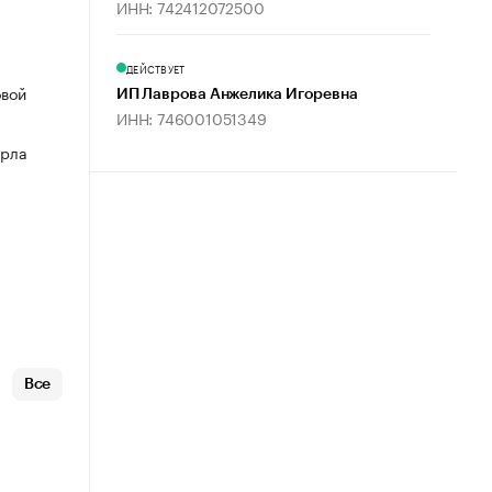
ИНН: 742412072500
ДЕЙСТВУЕТ
овой
ИП Лаврова Анжелика Игоревна
ИНН: 746001051349
арла
Все