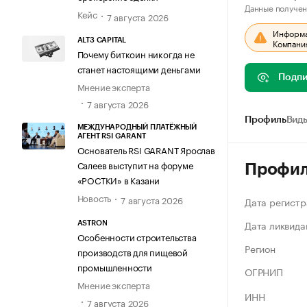
Данные получен
Кейс
7 августа 2026
Информац
ALT3 CAPITAL
Компания
Почему биткоин никогда не
станет настоящими деньгами
Подпи
Мнение эксперта
7 августа 2026
Профиль
Виды
МЕЖДУНАРОДНЫЙ ПЛАТЁЖНЫЙ
АГЕНТ RSI GARANT
Основатель RSI GARANT Ярослав
Салеев выступит на форуме
Профи
«РОСТКИ» в Казани
Новость
7 августа 2026
Дата регистр
Дата ликвида
ASTRON
Особенности строительства
Регион
производств для пищевой
промышленности
ОГРНИП
Мнение эксперта
ИНН
7 августа 2026