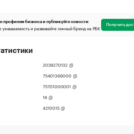
е профилем бизнеса и публикуйте новости
Получить дос
 узнаваемость и развивайте личный бренд на РБК
татистики
2039270132
75401366000
75701000001
16
4210015