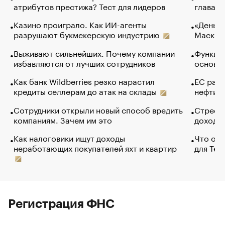
атрибутов престижа? Тест для лидеров
глава к
Казино проиграло. Как ИИ-агенты
«Деньги
разрушают букмекерскую индустрию
Маск в 
Выживают сильнейших. Почему компании
Функции
избавляются от лучших сотрудников
основ э
Как банк Wildberries резко нарастил
ЕС раз
кредиты селлерам до атак на склады
нефти —
Сотрудники открыли новый способ вредить
Стресс 
компаниям. Зачем им это
доходов
Как налоговики ищут доходы
Что обв
неработающих покупателей яхт и квартир
для Tel
Регистрация ФНС