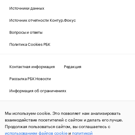
Источники данных
Источник отчетности Контур.Фокус
Вопросы и ответы
Политика Cookies РБК
Контактная информация
Редакция
Рассылка РБК Новости
Информация об ограничениях
Правовая информация
О соблюдении авторских прав
Мы используем cookie. Это позволяет нам анализировать
© АО «РОСБИЗНЕСКОНСАЛТИНГ»,
1995–2026.
Сообщения
и материалы информационного агентства «РБК»
взаимодействие посетителей с сайтом и делать его лучше.
(зарегистрировано Федеральной службой по надзору в сфере
Продолжая пользоваться сайтом, вы соглашаетесь с
связи, информационных технологий и массовых
использованием файлов cookie
и
политикой
коммуникаций (Роскомнадзор) 09.12.2015 за номером ИА