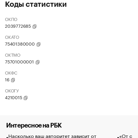
Коды статистики
ОКПО
2039772685
ОКАТО
75401380000
ОКТМО
75701000001
ОКФС
16
ОКОГУ
4210015
Интересное на РБК
Насколько ваш авторитет зависит от
«От спо