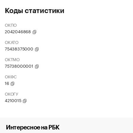
Коды статистики
ОКПО
2042046868
ОКАТО
75438375000
ОКТМО
75738000001
ОКФС
16
ОКОГУ
4210015
Интересное на РБК