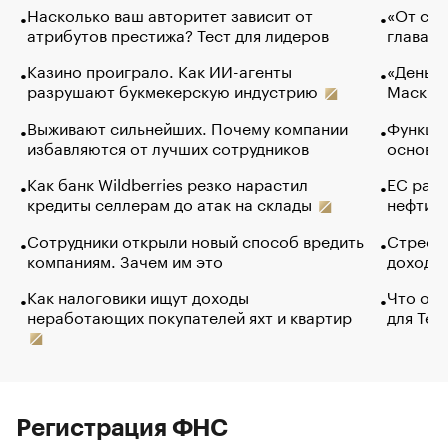
Насколько ваш авторитет зависит от
«От спо
атрибутов престижа? Тест для лидеров
глава к
Казино проиграло. Как ИИ-агенты
«Деньги
разрушают букмекерскую индустрию
Маск в 
Выживают сильнейших. Почему компании
Функции
избавляются от лучших сотрудников
основ э
Как банк Wildberries резко нарастил
ЕС раз
кредиты селлерам до атак на склады
нефти —
Сотрудники открыли новый способ вредить
Стресс 
компаниям. Зачем им это
доходов
Как налоговики ищут доходы
Что обв
неработающих покупателей яхт и квартир
для Tel
Регистрация ФНС