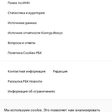
Поиск по ИНН
Статистика и аудитория
Источники данных
Источник отчетности Контур.Фокус
Вопросы и ответы
Политика Cookies РБК
Контактная информация
Редакция
Рассылка РБК Новости
Информация об ограничениях
Правовая информация
О соблюдении авторских прав
Мы используем cookie. Это позволяет нам анализировать
© АО «РОСБИЗНЕСКОНСАЛТИНГ»,
1995–2026.
Сообщения