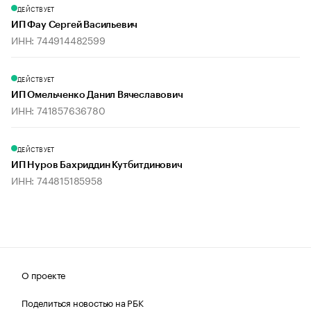
ДЕЙСТВУЕТ
ИП Фау Сергей Васильевич
ИНН: 744914482599
ДЕЙСТВУЕТ
ИП Омельченко Данил Вячеславович
ИНН: 741857636780
ДЕЙСТВУЕТ
ИП Нуров Бахриддин Кутбитдинович
ИНН: 744815185958
О проекте
Поделиться новостью на РБК