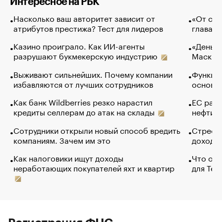
Интересное на РБК
Насколько ваш авторитет зависит от
«От спо
атрибутов престижа? Тест для лидеров
глава к
Казино проиграло. Как ИИ-агенты
«Деньги
разрушают букмекерскую индустрию
Маск в 
Выживают сильнейших. Почему компании
Функции
избавляются от лучших сотрудников
основ э
Как банк Wildberries резко нарастил
ЕС раз
кредиты селлерам до атак на склады
нефти —
Сотрудники открыли новый способ вредить
Стресс 
компаниям. Зачем им это
доходов
Как налоговики ищут доходы
Что обв
неработающих покупателей яхт и квартир
для Tel