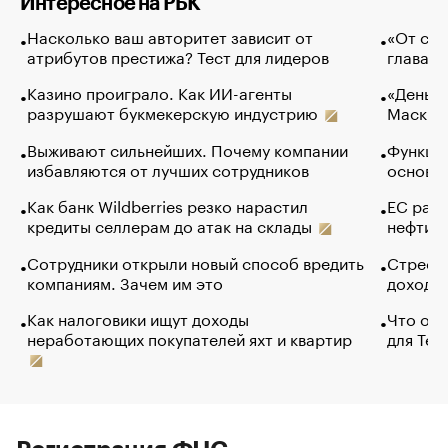
Интересное на РБК
Насколько ваш авторитет зависит от
«От спо
атрибутов престижа? Тест для лидеров
глава к
Казино проиграло. Как ИИ-агенты
«Деньги
разрушают букмекерскую индустрию
Маск в 
Выживают сильнейших. Почему компании
Функции
избавляются от лучших сотрудников
основ э
Как банк Wildberries резко нарастил
ЕС раз
кредиты селлерам до атак на склады
нефти —
Сотрудники открыли новый способ вредить
Стресс 
компаниям. Зачем им это
доходов
Как налоговики ищут доходы
Что обв
неработающих покупателей яхт и квартир
для Tel