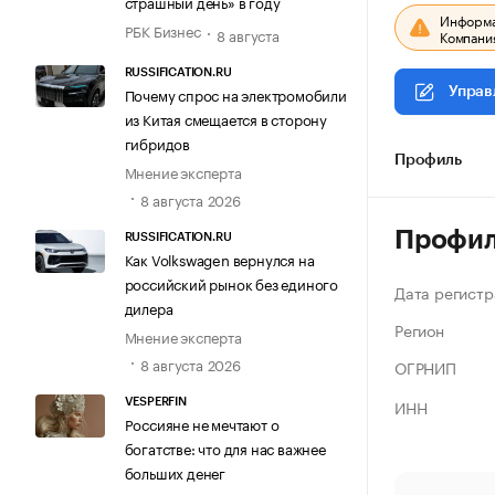
страшный день» в году
Информац
РБК Бизнес
8 августа
Компания
RUSSIFICATION.RU
Почему спрос на электромобили
Управ
из Китая смещается в сторону
гибридов
Профиль
Мнение эксперта
8 августа 2026
Профи
RUSSIFICATION.RU
Как Volkswagen вернулся на
российский рынок без единого
Дата регистр
дилера
Регион
Мнение эксперта
8 августа 2026
ОГРНИП
ИНН
VESPERFIN
Россияне не мечтают о
богатстве: что для нас важнее
больших денег