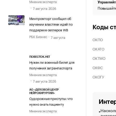
Мнение эксперта
Управляйт
Повышайте
7 августа 2026
Минпромторг сообщил об
изучении властями идей по
Коды с
поддержке селлеров WB
РБК Бизнес
7 августа
ОКПО
ОКАТО
ОКТМО
ПОВЕСТОК.НЕТ
Нужен ли военный билет для
ОКФС
получения загранпаспорта
Мнение эксперта
ОКОГУ
7 августа 2026
АО «ДЕЛОВОЙ ЦЕНТР
НЕЙРОХИРУРГИИ»
Судорожные приступы: что
Интер
нужно знать пациенту
Насколь
Мнение эксперта
лидеро