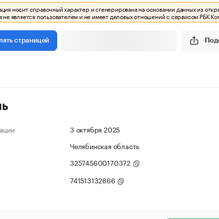
ия носит справочный характер и сгенерирована на основании данных из откр
 не является пользователем и не имеет деловых отношений с сервисом РБК Ко
Под
лять страницей
ль
ации
3 октября 2025
Челябинская область
325745600170372
741513132866