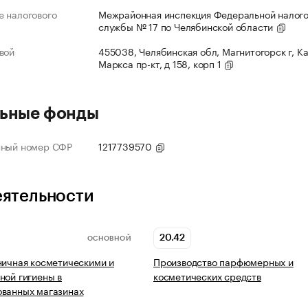
 налогового
Межрайонная инспекция Федеральной налог
службы № 17 по Челябинской области
вой
455038, Челябинская обл, Магнитогорск г, К
Маркса пр-кт, д 158, корп 1
ьные фонды
нный номер СФР
1217739570
еятельности
20.42
ОСНОВНОЙ
ничная косметическими и
Производство парфюмерных и
ной гигиены в
косметических средств
ованных магазинах