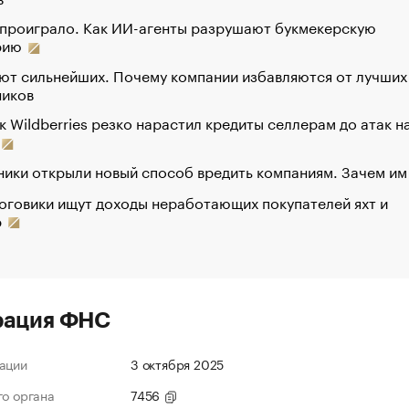
 проиграло. Как ИИ-агенты разрушают букмекерскую
рию
ют сильнейших. Почему компании избавляются от лучших
ников
к Wildberries резко нарастил кредиты селлерам до атак н
ики открыли новый способ вредить компаниям. Зачем им
оговики ищут доходы неработающих покупателей яхт и
р
рация ФНС
ации
3 октября 2025
го органа
7456