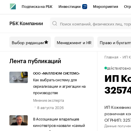
Подписка на РБК
Инвестиции
Мероприятия
Отр
Спорт
Школа управления РБК
РБК Образование
РБ
РБК Компании
Город
Стиль
Крипто
РБК Бизнес-среда
Дискусси
Выбор редакции
Менеджмент и HR
Право и бухгал
Спецпроекты СПб
Конференции СПб
Спецпроекты
Главная
ИП К
Технологии и медиа
Финансы
Рынок наличной валют
Лента публикаций
ДЕЙСТВУЕТ
ОБНО
ООО «МАЛЛЕНОМ СИСТЕМС»
ИП К
Как выбрать систему для
сериализации и агрегации на
3257
производстве
Мнение эксперта
ИП Кожевнико
8 августа 2026
розничная ко
В Ассоциации владельцев
ОГРНИП: 325
кинотеатров назвали «самый
Данные получен