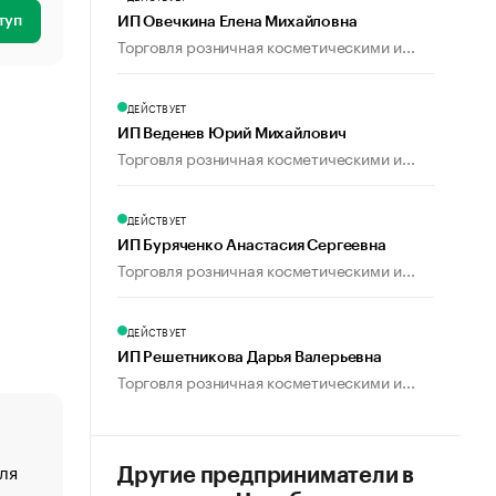
туп
ИП Овечкина Елена Михайловна
Торговля розничная косметическими и...
ДЕЙСТВУЕТ
ИП Веденев Юрий Михайлович
Торговля розничная косметическими и...
ДЕЙСТВУЕТ
ИП Буряченко Анастасия Сергеевна
Торговля розничная косметическими и...
ДЕЙСТВУЕТ
ИП Решетникова Дарья Валерьевна
Торговля розничная косметическими и...
ля
«От спорта тело стареет иначе». Как живет глава ко
Другие предприниматели в
создавшей GTA