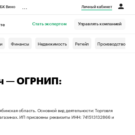
...
БК Вино
Личный кабинет
Стать экспертом
Управлять компанией
кте
азета
жи
Финансы
Недвижимость
Ретейл
Производство
ич — ОГРНИП:
бинская область. Основной вид деятельности: Торговля
агазинах. ИП присвоены реквизиты ИНН: 741513132866 и