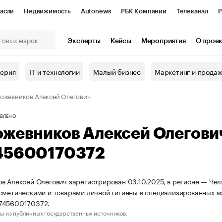
асли
Недвижимость
Autonews
РБК Компании
Телеканал
Р
К Курсы
РБК Life
Тренды
Визионеры
Национальные проекты
Эксперты
Кейсы
Мероприятия
О прое
онный клуб
Исследования
Кредитные рейтинги
Франшизы
Г
терия
IT и технологии
Малый бизнес
Маркетинг и прода
Проверка контрагентов
Политика
Экономика
Бизнес
ожевников Алексей Олегович
ы
ВЛЕНО
ожевников Алексей Олегов
45600170372
в Алексей Олегович зарегистрирован 03.10.2025, в регионе — Челя
сметическими и товарами личной гигиены в специализированных м
745600170372.
ы из публичных государственных источников.