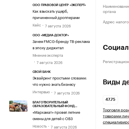
Наименование
ООО ПРАВОВОЙ ЦЕНТР «ЭКСПЕРТ»
Как взыскать ущерб,
органа
причиненный дропперами
Адрес налого
Кейс
7 августа 2026
ООО «МЕДИА-ДОКТОР»
Зачем FMCG-бренду ТВ-реклама
Социал
в эпоху диджитал
Мнение эксперта
Регистрацио
7 августа 2026
СВОЙ БАНК
Эквайринг простыми словами:
Виды д
что нужно знать бизнесу
Интервью
7 августа 2026
47.75
БЛАГОТВОРИТЕЛЬНЫЙ
ОБРАЗОВАТЕЛЬНЫЙ ФОНД
Торговля роз
«МАРХАМАТ»
«Мархамат» провел летние
товарами лич
смены для детей с ОВЗ
специализир
Новость
7 августа 2026