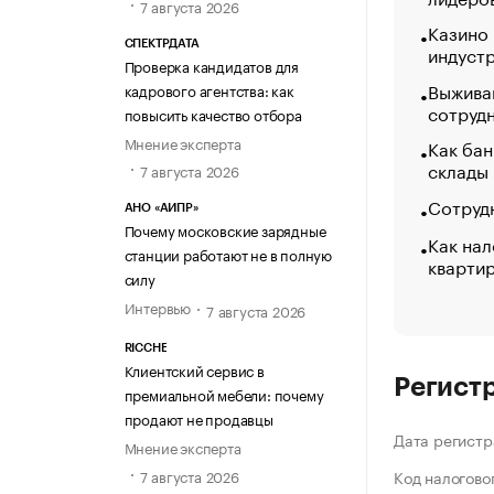
7 августа 2026
Казино
СПЕКТРДАТА
индуст
Проверка кандидатов для
Выжива
кадрового агентства: как
сотруд
повысить качество отбора
Мнение эксперта
Как бан
склады
7 августа 2026
Сотрудн
АНО «АИПР»
Почему московские зарядные
Как нал
станции работают не в полную
кварти
силу
Интервью
7 августа 2026
RICCHE
Клиентский сервис в
Регист
премиальной мебели: почему
продают не продавцы
Дата регистр
Мнение эксперта
7 августа 2026
Код налогово