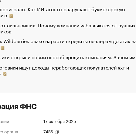
 проиграло. Как ИИ-агенты разрушают букмекерскую
рию
ют сильнейших. Почему компании избавляются от лучших
ников
к Wildberries резко нарастил кредиты селлерам до атак н
ики открыли новый способ вредить компаниям. Зачем им
оговики ищут доходы неработающих покупателей яхт и
р
рация ФНС
ации
17 октября 2025
го органа
7456