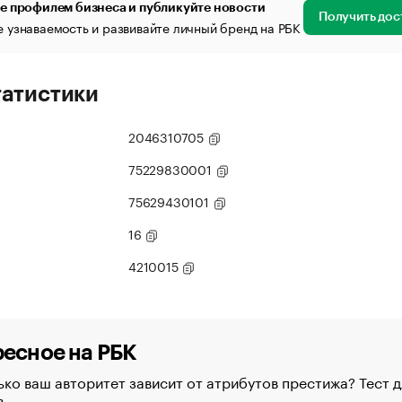
е профилем бизнеса и публикуйте новости
Получить дос
 узнаваемость и развивайте личный бренд на РБК
татистики
2046310705
75229830001
75629430101
16
4210015
есное на РБК
ко ваш авторитет зависит от атрибутов престижа? Тест д
в