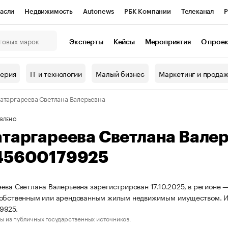
асли
Недвижимость
Autonews
РБК Компании
Телеканал
Р
К Курсы
РБК Life
Тренды
Визионеры
Национальные проекты
Эксперты
Кейсы
Мероприятия
О прое
онный клуб
Исследования
Кредитные рейтинги
Франшизы
Г
терия
IT и технологии
Малый бизнес
Маркетинг и прода
Проверка контрагентов
Политика
Экономика
Бизнес
атаргареева Светлана Валерьевна
ы
ВЛЕНО
атаргареева Светлана Вале
45600179925
ева Светлана Валерьевна зарегистрирован 17.10.2025, в регионе —
собственным или арендованным жилым недвижимым имуществом. 
9925.
ы из публичных государственных источников.