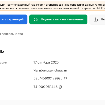
ия носит справочный характер и сгенерирована на основании данных из откр
 не является пользователем и не имеет деловых отношений с сервисом РБК Ко
Подписаться на изменения
По
лять страницей
 деятельности
ль
ации
17 октября 2025
Челябинская область
325745600179925
741000052446