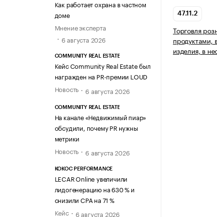
Как работает охрана в частном
доме
47.11.2
Мнение эксперта
Торговля ро
6 августа 2026
продуктами, 
изделия, в н
COMMUNITY REAL ESTATE
Кейс Community Real Estate был
награжден на PR-премии LOUD
Новость
6 августа 2026
COMMUNITY REAL ESTATE
На канале «Недвижимый пиар»
обсудили, почему PR нужны
метрики
Новость
6 августа 2026
KOKOC PERFORMANCE
LECAR Online увеличили
лидогенерацию на 630 % и
снизили CPA на 71 %
Кейс
6 августа 2026