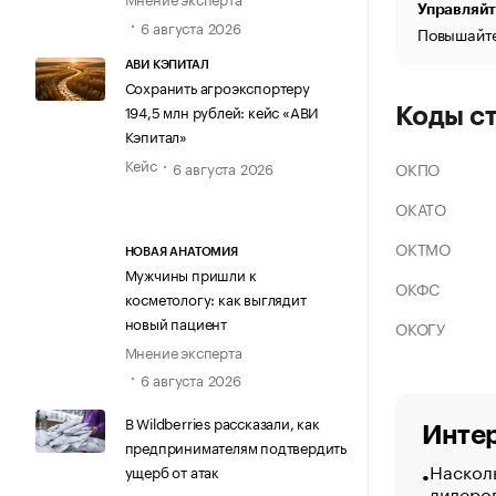
Управляйт
6 августа 2026
Повышайте
АВИ КЭПИТАЛ
Сохранить агроэкспортеру
194,5 млн рублей: кейс «АВИ
Коды с
Кэпитал»
Кейс
ОКПО
6 августа 2026
ОКАТО
ОКТМО
НОВАЯ АНАТОМИЯ
Мужчины пришли к
ОКФС
косметологу: как выглядит
новый пациент
ОКОГУ
Мнение эксперта
6 августа 2026
В Wildberries рассказали, как
Интер
предпринимателям подтвердить
Насколь
ущерб от атак
лидеро