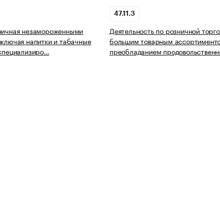
47.11.3
зничная незамороженными
Деятельность по розничной торг
включая напитки и табачные
большим товарным ассортимент
еспециализиро…
преобладанием продовольствен