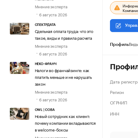
Информац
Мнение эксперта
Компания
6 августа 2026
СПЕКТРДАТА
Управ
Сдельная оплата труда: что это
такое, виды и правила расчета
Мнение эксперта
Профиль
Виды
6 августа 2026
НЕКО-ФРАНЧ
Профи
Налоги во франчайзинге: как
платить меньше и не нарушать
Дата регистр
закон
Регион
Мнение эксперта
6 августа 2026
ОГРНИП
OWL | СОВА
ИНН
Новый сотрудник как клиент:
почему компании вкладываются
в welcome-боксы
Мнение эксперта