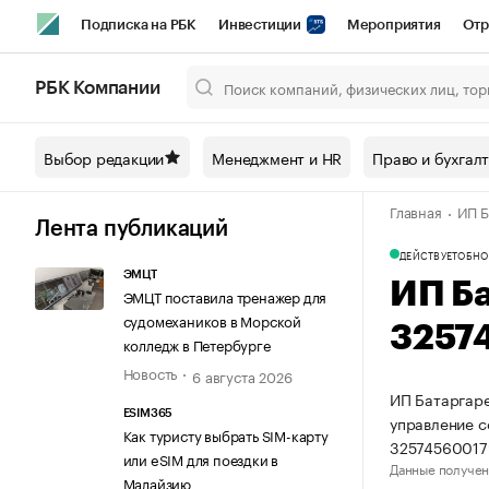
Подписка на РБК
Инвестиции
Мероприятия
Отр
Спорт
Школа управления РБК
РБК Образование
РБ
РБК Компании
Город
Стиль
Крипто
РБК Бизнес-среда
Дискусси
Выбор редакции
Менеджмент и HR
Право и бухгал
Спецпроекты СПб
Конференции СПб
Спецпроекты
Главная
ИП Б
Технологии и медиа
Финансы
Рынок наличной валют
Лента публикаций
ДЕЙСТВУЕТ
ОБНО
ЭМЦТ
ИП Б
ЭМЦТ поставила тренажер для
судомехаников в Морской
3257
колледж в Петербурге
Новость
6 августа 2026
ИП Батаргаре
ESIM365
управление 
Как туристу выбрать SIM-карту
32574560017
или eSIM для поездки в
Данные получен
Малайзию