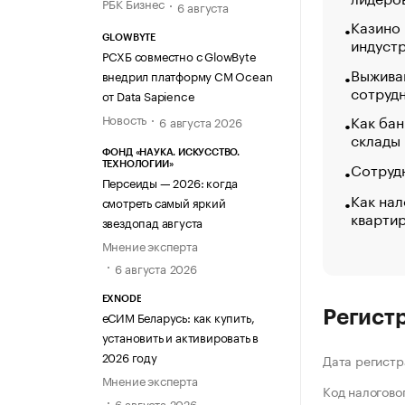
РБК Бизнес
6 августа
Казино
GLOWBYTE
индуст
РСХБ совместно с GlowByte
Выжива
внедрил платформу CM Ocean
сотруд
от Data Sapience
Новость
Как бан
6 августа 2026
склады
ФОНД «НАУКА. ИСКУССТВО.
Сотрудн
ТЕХНОЛОГИИ»
Персеиды — 2026: когда
Как нал
смотреть самый яркий
кварти
звездопад августа
Мнение эксперта
6 августа 2026
EXNODE
Регист
еСИМ Беларусь: как купить,
установить и активировать в
2026 году
Дата регистр
Мнение эксперта
Код налогово
6 августа 2026