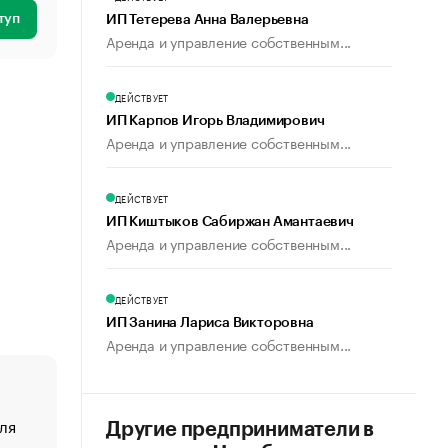
туп
ИП Тетерева Анна Валерьевна
Аренда и управление собственным...
ДЕЙСТВУЕТ
ИП Карпов Игорь Владимирович
Аренда и управление собственным...
ДЕЙСТВУЕТ
ИП Киштыков Сабиржан Амантаевич
Аренда и управление собственным...
ДЕЙСТВУЕТ
ИП Занина Лариса Викторовна
Аренда и управление собственным...
ля
«От спорта тело стареет иначе». Как живет глава ко
Другие предприниматели в
создавшей GTA