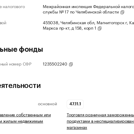
 налогового
Межрайонная инспекция Федеральной налог
службы № 17 по Челябинской области
вой
455038, Челябинская обл, Магнитогорск г, К
Маркса пр-кт, д 158, корп 1
ьные фонды
нный номер СФР
1235502240
еятельности
47.11.1
ОСНОВНОЙ
авление собственным или
Торговля розничная замороженн
м жилым недвижимым
продуктами в неспециализирова
магазинах