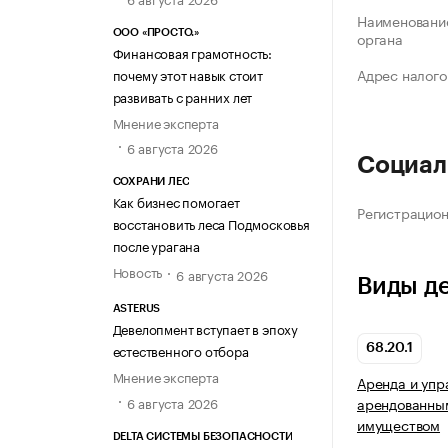
Наименование
ООО «ПРОСТО.»
органа
Финансовая грамотность:
Адрес налого
почему этот навык стоит
развивать с ранних лет
Мнение эксперта
6 августа 2026
Социал
СОХРАНИ ЛЕС
Как бизнес помогает
Регистрацио
восстановить леса Подмосковья
после урагана
Новость
6 августа 2026
Виды д
ASTERUS
Девелопмент вступает в эпоху
естественного отбора
68.20.1
Мнение эксперта
Аренда и упр
6 августа 2026
арендованны
имуществом
DELTA СИСТЕМЫ БЕЗОПАСНОСТИ