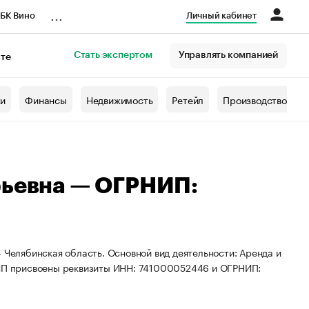
...
БК Вино
Личный кабинет
Стать экспертом
Управлять компанией
кте
азета
жи
Финансы
Недвижимость
Ретейл
Производство
рьевна — ОГРНИП:
 Челябинская область. Основной вид деятельности: Аренда и
ИП присвоены реквизиты ИНН: 741000052446 и ОГРНИП: