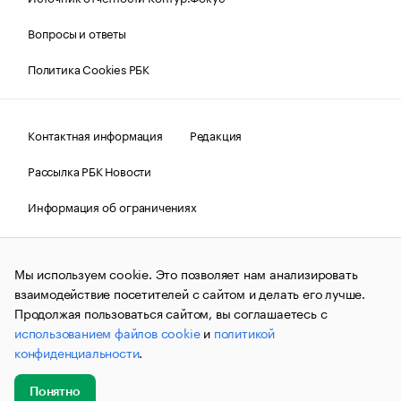
Вопросы и ответы
Политика Cookies РБК
Контактная информация
Редакция
Рассылка РБК Новости
Информация об ограничениях
Правовая информация
О соблюдении авторских прав
Мы используем cookie. Это позволяет нам анализировать
© АО «РОСБИЗНЕСКОНСАЛТИНГ»,
1995–2026.
Сообщения
и материалы информационного агентства «РБК»
взаимодействие посетителей с сайтом и делать его лучше.
(зарегистрировано Федеральной службой по надзору в сфере
Продолжая пользоваться сайтом, вы соглашаетесь с
связи, информационных технологий и массовых
использованием файлов cookie
и
политикой
коммуникаций (Роскомнадзор) 09.12.2015 за номером ИА
№ФС77-63848) сопровождаются пометкой «РБК». Отдельные
конфиденциальности
.
публикации могут содержать информацию,
не предназначенную для пользователей
до 18 лет.
companycardsfeedback@rbc.ru
Понятно