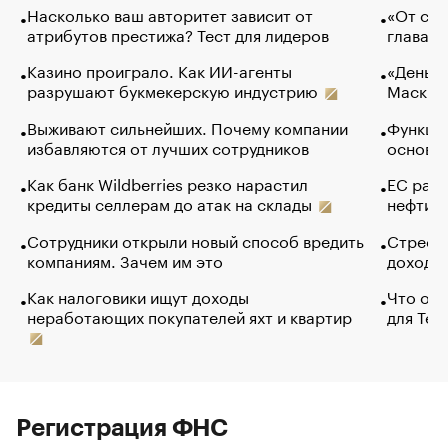
Насколько ваш авторитет зависит от
«От спо
атрибутов престижа? Тест для лидеров
глава к
Казино проиграло. Как ИИ-агенты
«Деньги
разрушают букмекерскую индустрию
Маск в 
Выживают сильнейших. Почему компании
Функции
избавляются от лучших сотрудников
основ э
Как банк Wildberries резко нарастил
ЕС раз
кредиты селлерам до атак на склады
нефти —
Сотрудники открыли новый способ вредить
Стресс 
компаниям. Зачем им это
доходов
Как налоговики ищут доходы
Что обв
неработающих покупателей яхт и квартир
для Tel
Регистрация ФНС