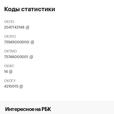
Коды статистики
ОКПО
2047142148
ОКАТО
75545000000
ОКТМО
75746000001
ОКФС
16
ОКОГУ
4210015
Интересное на РБК