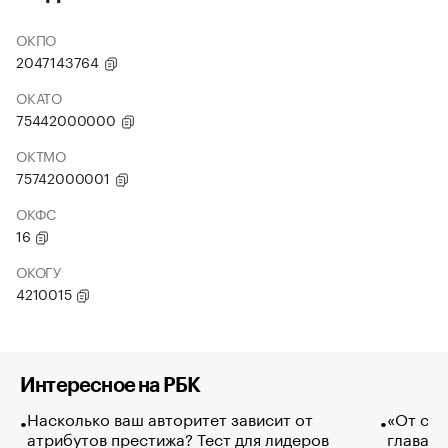
ОКПО
2047143764
ОКАТО
75442000000
ОКТМО
75742000001
ОКФС
16
ОКОГУ
4210015
Интересное на РБК
Насколько ваш авторитет зависит от
«От спо
атрибутов престижа? Тест для лидеров
глава к