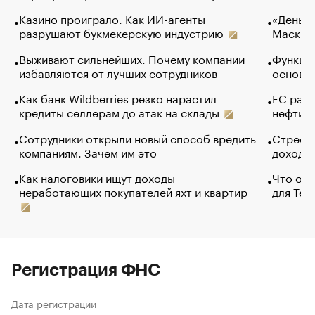
Казино проиграло. Как ИИ-агенты
«Деньги
разрушают букмекерскую индустрию
Маск в 
Выживают сильнейших. Почему компании
Функции
избавляются от лучших сотрудников
основ э
Как банк Wildberries резко нарастил
ЕС раз
кредиты селлерам до атак на склады
нефти —
Сотрудники открыли новый способ вредить
Стресс 
компаниям. Зачем им это
доходов
Как налоговики ищут доходы
Что обв
неработающих покупателей яхт и квартир
для Tel
Регистрация ФНС
Дата регистрации