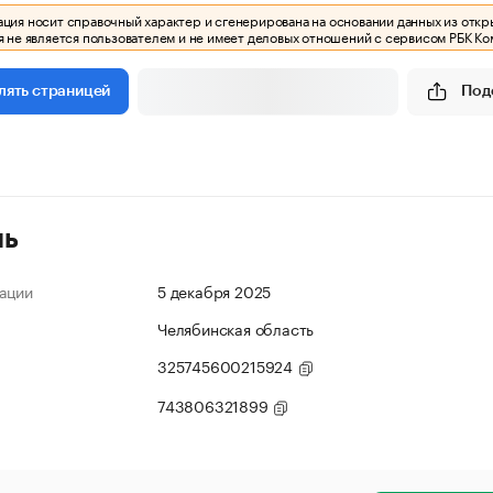
ия носит справочный характер и сгенерирована на основании данных из откр
 не является пользователем и не имеет деловых отношений с сервисом РБК Ко
Под
лять страницей
ль
ации
5 декабря 2025
Челябинская область
325745600215924
743806321899