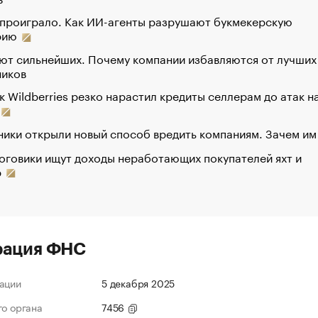
 проиграло. Как ИИ-агенты разрушают букмекерскую
рию
ют сильнейших. Почему компании избавляются от лучших
ников
к Wildberries резко нарастил кредиты селлерам до атак н
ики открыли новый способ вредить компаниям. Зачем им
оговики ищут доходы неработающих покупателей яхт и
р
рация ФНС
ации
5 декабря 2025
го органа
7456