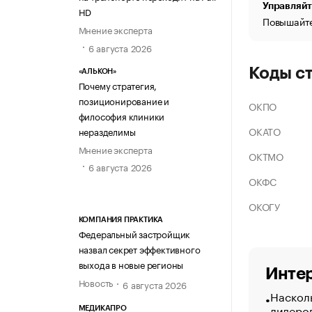
Управляйт
HD
Повышайте
Мнение эксперта
6 августа 2026
Коды с
«АЛЬКОН»
Почему стратегия,
позиционирование и
ОКПО
философия клиники
ОКАТО
неразделимы
Мнение эксперта
ОКТМО
6 августа 2026
ОКФС
ОКОГУ
КОМПАНИЯ ПРАКТИКА
Федеральный застройщик
назвал секрет эффективного
выхода в новые регионы
Интер
Новость
6 августа 2026
Насколь
лидеро
МЕДИКАПРО