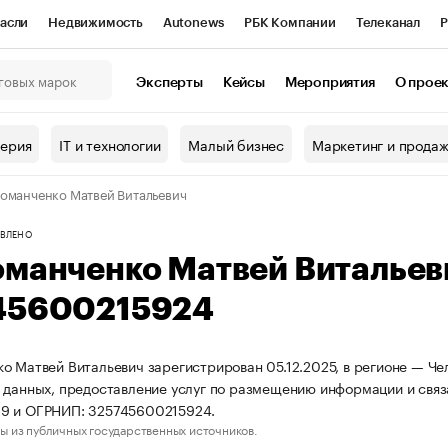
асли
Недвижимость
Autonews
РБК Компании
Телеканал
Р
К Курсы
РБК Life
Тренды
Визионеры
Национальные проекты
Эксперты
Кейсы
Мероприятия
О прое
онный клуб
Исследования
Кредитные рейтинги
Франшизы
Г
терия
IT и технологии
Малый бизнес
Маркетинг и прода
Проверка контрагентов
Политика
Экономика
Бизнес
оманченко Матвей Витальевич
ы
ВЛЕНО
оманченко Матвей Виталье
45600215924
о Матвей Витальевич зарегистрирован 05.12.2025, в регионе — Че
 данных, предоставление услуг по размещению информации и связ
9 и ОГРНИП: 325745600215924.
ы из публичных государственных источников.