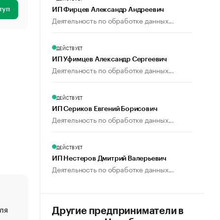
туп
ИП Фирцев Александр Андреевич
Деятельность по обработке данных...
ДЕЙСТВУЕТ
ИП Уфимцев Александр Сергеевич
Деятельность по обработке данных...
ДЕЙСТВУЕТ
ИП Сериков Евгений Борисович
Деятельность по обработке данных...
ДЕЙСТВУЕТ
ИП Нестеров Дмитрий Валерьевич
Деятельность по обработке данных...
ля
«От спорта тело стареет иначе». Как живет глава ко
Другие предприниматели в
создавшей GTA