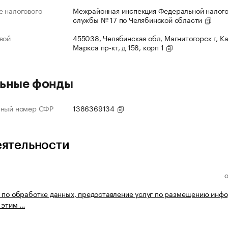
 налогового
Межрайонная инспекция Федеральной налог
службы № 17 по Челябинской области
вой
455038, Челябинская обл, Магнитогорск г, К
Маркса пр-кт, д 158, корп 1
ьные фонды
нный номер СФР
1386369134
еятельности
 по обработке данных, предоставление услуг по размещению инф
с этим …