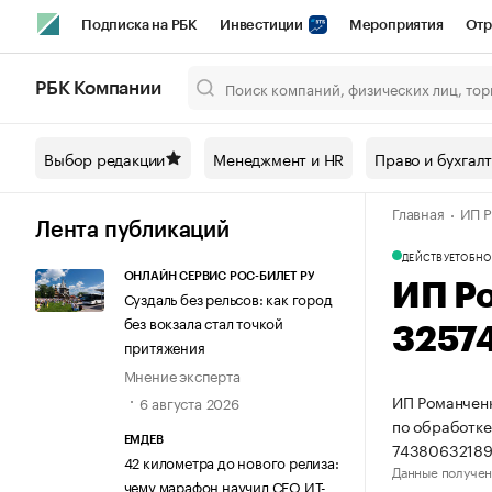
Подписка на РБК
Инвестиции
Мероприятия
Отр
Спорт
Школа управления РБК
РБК Образование
РБ
РБК Компании
Город
Стиль
Крипто
РБК Бизнес-среда
Дискусси
Выбор редакции
Менеджмент и HR
Право и бухгал
Спецпроекты СПб
Конференции СПб
Спецпроекты
Главная
ИП Р
Технологии и медиа
Финансы
Рынок наличной валют
Лента публикаций
ДЕЙСТВУЕТ
ОБНО
ОНЛАЙН СЕРВИС РОС-БИЛЕТ РУ
ИП Р
Суздаль без рельсов: как город
без вокзала стал точкой
3257
притяжения
Мнение эксперта
ИП Романченк
6 августа 2026
по обработке
ЕМДЕВ
74380632189
42 километра до нового релиза:
Данные получен
чему марафон научил СЕО ИТ-