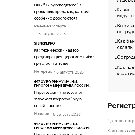
Ошибки руководителей в
Казино
проектных продажах, которые
индуст
особенно дорого стоят
Выжива
Мнение эксперта
сотруд
6 августа 2026
Как бан
STENKIN.PRO
склады
Как технический надзор
Сотрудн
предотвращает дорогие ошибки
при строительстве
Как нал
Интервью
6 августа 2026
кварти
ФГАОУ ВО РНИМУ ИМ. Н.И.
ПИРОГОВА МИНЗДРАВА РОССИИ
(ПИРОГОВСКИЙ УНИВЕРСИТЕТ)
Пироговский Университет
запускает всероссийскую
онлайн-акцию
Регист
Новость
5 августа 2026
Дата регистр
ФГАОУ ВО РНИМУ ИМ. Н.И.
ПИРОГОВА МИНЗДРАВА РОССИИ
Код налогово
(ПИРОГОВСКИЙ УНИВЕРСИТЕТ)
Пироговский Университет