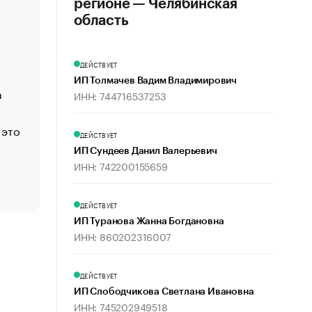
регионе — Челябинская
«Деньги будут не нужны»: что рассказал Маск в инт
область
Economist
Функции менеджмента: пять ключевых основ эффект
ДЕЙСТВУЕТ
управления
ИП Толмачев Вадим Владимирович
а
ЕС разрешил конфискацию российской нефти — чем
ИНН: 744716537253
Москва
 это
Стресс обеспеченных людей: почему рост доходов 
ДЕЙСТВУЕТ
счастья
ИП Сундеев Данил Валерьевич
Что обвинения против Павла Дурова значат для Tele
ИНН: 742200155659
пользователей
ДЕЙСТВУЕТ
ИП Туранова Жанна Богдановна
ИНН: 860202316007
ДЕЙСТВУЕТ
ИП Слободчикова Светлана Ивановна
ИНН: 745202949518