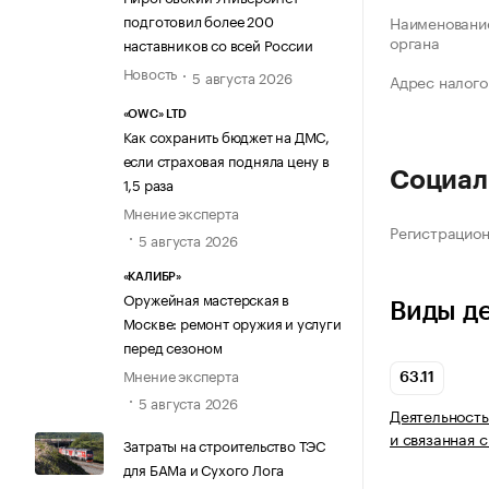
подготовил более 200
Наименование
органа
наставников со всей России
Новость
5 августа 2026
Адрес налого
«OWC» LTD
Как сохранить бюджет на ДМС,
если страховая подняла цену в
Социал
1,5 раза
Мнение эксперта
Регистрацио
5 августа 2026
«КАЛИБР»
Оружейная мастерская в
Виды д
Москве: ремонт оружия и услуги
перед сезоном
Мнение эксперта
63.11
5 августа 2026
Деятельность
и связанная 
Затраты на строительство ТЭС
для БАМа и Сухого Лога