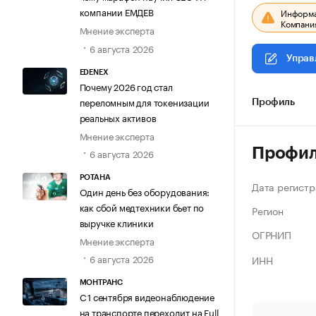
компании ЕМДЕВ
Информац
Компания
Мнение эксперта
6 августа 2026
Управ
EDENEX
Почему 2026 год стал
переломным для токенизации
Профиль
реальных активов
Мнение эксперта
Профи
6 августа 2026
РОТАНА
Дата регистр
Один день без оборудования:
как сбой медтехники бьет по
Регион
выручке клиники
ОГРНИП
Мнение эксперта
6 августа 2026
ИНН
МОНТРАНС
С 1 сентября видеонаблюдение
на транспорте переходит на Full