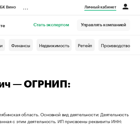
...
БК Вино
Личный кабинет
Стать экспертом
Управлять компанией
кте
азета
жи
Финансы
Недвижимость
Ретейл
Производство
вич — ОГРНИП:
лябинская область. Основной вид деятельности: Деятельность
анная с этим деятельность. ИП присвоены реквизиты ИНН: