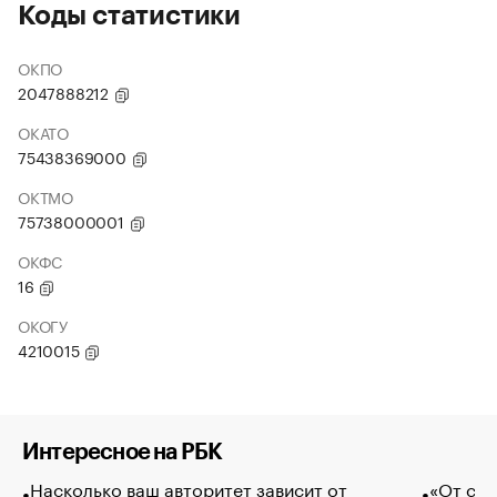
Коды статистики
ОКПО
2047888212
ОКАТО
75438369000
ОКТМО
75738000001
ОКФС
16
ОКОГУ
4210015
Интересное на РБК
Насколько ваш авторитет зависит от
«От спо