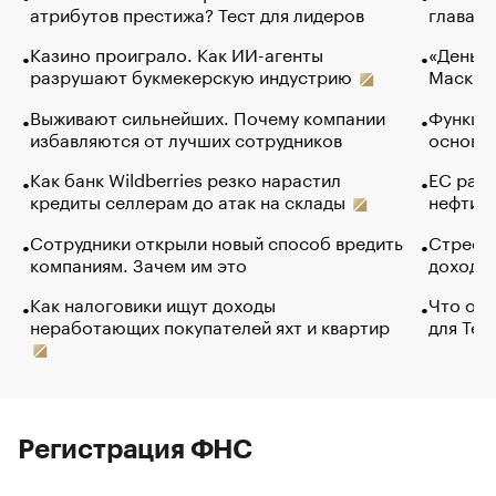
атрибутов престижа? Тест для лидеров
глава к
Казино проиграло. Как ИИ-агенты
«Деньги
разрушают букмекерскую индустрию
Маск в 
Выживают сильнейших. Почему компании
Функции
избавляются от лучших сотрудников
основ э
Как банк Wildberries резко нарастил
ЕС раз
кредиты селлерам до атак на склады
нефти —
Сотрудники открыли новый способ вредить
Стресс 
компаниям. Зачем им это
доходов
Как налоговики ищут доходы
Что обв
неработающих покупателей яхт и квартир
для Tel
Регистрация ФНС