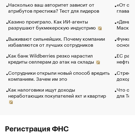
Насколько ваш авторитет зависит от
«От спо
атрибутов престижа? Тест для лидеров
глава к
Казино проиграло. Как ИИ-агенты
«Деньги
разрушают букмекерскую индустрию
Маск в 
Выживают сильнейших. Почему компании
Функции
избавляются от лучших сотрудников
основ э
Как банк Wildberries резко нарастил
ЕС раз
кредиты селлерам до атак на склады
нефти —
Сотрудники открыли новый способ вредить
Стресс 
компаниям. Зачем им это
доходов
Как налоговики ищут доходы
Что обв
неработающих покупателей яхт и квартир
для Tel
Регистрация ФНС