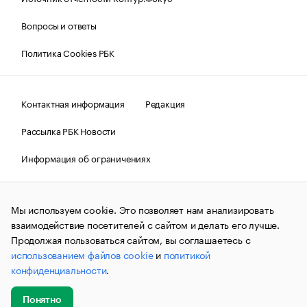
Вопросы и ответы
Политика Cookies РБК
Контактная информация
Редакция
Рассылка РБК Новости
Информация об ограничениях
Правовая информация
О соблюдении авторских прав
Мы используем cookie. Это позволяет нам анализировать
© АО «РОСБИЗНЕСКОНСАЛТИНГ»,
1995–2026.
Сообщения
и материалы информационного агентства «РБК»
взаимодействие посетителей с сайтом и делать его лучше.
(зарегистрировано Федеральной службой по надзору в сфере
Продолжая пользоваться сайтом, вы соглашаетесь с
связи, информационных технологий и массовых
использованием файлов cookie
и
политикой
коммуникаций (Роскомнадзор) 09.12.2015 за номером ИА
№ФС77-63848) сопровождаются пометкой «РБК». Отдельные
конфиденциальности
.
публикации могут содержать информацию,
не предназначенную для пользователей
до 18 лет.
companycardsfeedback@rbc.ru
Понятно