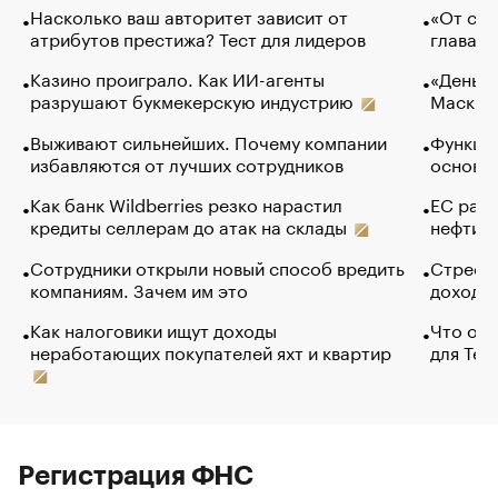
Насколько ваш авторитет зависит от
«От спо
атрибутов престижа? Тест для лидеров
глава к
Казино проиграло. Как ИИ-агенты
«Деньги
разрушают букмекерскую индустрию
Маск в 
Выживают сильнейших. Почему компании
Функции
избавляются от лучших сотрудников
основ э
Как банк Wildberries резко нарастил
ЕС раз
кредиты селлерам до атак на склады
нефти —
Сотрудники открыли новый способ вредить
Стресс 
компаниям. Зачем им это
доходов
Как налоговики ищут доходы
Что обв
неработающих покупателей яхт и квартир
для Tel
Регистрация ФНС