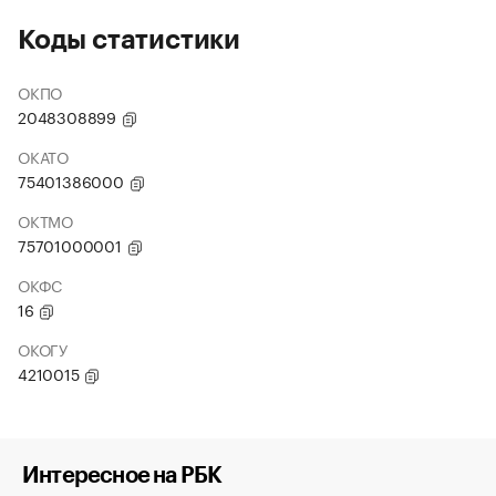
Коды статистики
ОКПО
2048308899
ОКАТО
75401386000
ОКТМО
75701000001
ОКФС
16
ОКОГУ
4210015
Интересное на РБК