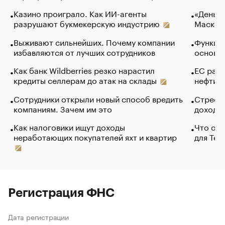
Казино проиграло. Как ИИ-агенты
«Деньги
разрушают букмекерскую индустрию
Маск в 
Выживают сильнейших. Почему компании
Функции
избавляются от лучших сотрудников
основ э
Как банк Wildberries резко нарастил
ЕС раз
кредиты селлерам до атак на склады
нефти —
Сотрудники открыли новый способ вредить
Стресс 
компаниям. Зачем им это
доходов
Как налоговики ищут доходы
Что обв
неработающих покупателей яхт и квартир
для Tel
Регистрация ФНС
Дата регистрации