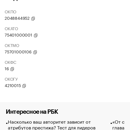
ОКПО
2048844952
ОКАТО
75401000001
ОКТМО
75701000106
ОКФС
16
ОКОГУ
4210015
Интересное на РБК
Насколько ваш авторитет зависит от
«От спо
атрибутов престижа? Тест для лидеров
глава к