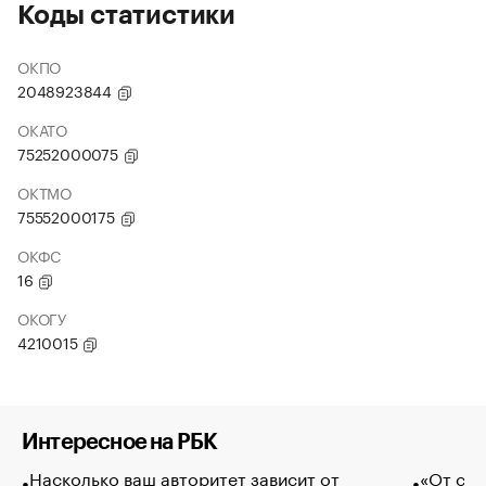
Коды статистики
ОКПО
2048923844
ОКАТО
75252000075
ОКТМО
75552000175
ОКФС
16
ОКОГУ
4210015
Интересное на РБК
Насколько ваш авторитет зависит от
«От спо