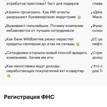
атрибутов престижа? Тест для лидеров
глава к
Казино проиграло. Как ИИ-агенты
«Деньги
разрушают букмекерскую индустрию
Маск в 
Выживают сильнейших. Почему компании
Функции
избавляются от лучших сотрудников
основ э
Как банк Wildberries резко нарастил
ЕС раз
кредиты селлерам до атак на склады
нефти —
Сотрудники открыли новый способ вредить
Стресс 
компаниям. Зачем им это
доходов
Как налоговики ищут доходы
Что обв
неработающих покупателей яхт и квартир
для Tel
Регистрация ФНС