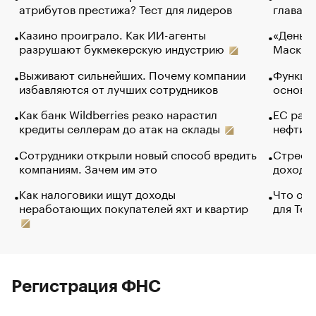
атрибутов престижа? Тест для лидеров
глава к
Казино проиграло. Как ИИ-агенты
«Деньги
разрушают букмекерскую индустрию
Маск в 
Выживают сильнейших. Почему компании
Функции
избавляются от лучших сотрудников
основ э
Как банк Wildberries резко нарастил
ЕС раз
кредиты селлерам до атак на склады
нефти —
Сотрудники открыли новый способ вредить
Стресс 
компаниям. Зачем им это
доходов
Как налоговики ищут доходы
Что обв
неработающих покупателей яхт и квартир
для Tel
Регистрация ФНС