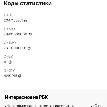
Коды статистики
ОКПО
2047136261
ОКАТО
76401380000
ОКТМО
76701000001
ОКФС
16
ОКОГУ
4210015
Интересное на РБК
Насколько ваш авторитет зависит от
«От спо