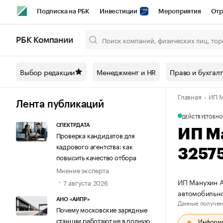
Подписка на РБК
Инвестиции
Мероприятия
Отр
Спорт
Школа управления РБК
РБК Образование
РБ
РБК Компании
Город
Стиль
Крипто
РБК Бизнес-среда
Дискусси
Выбор редакции
Менеджмент и HR
Право и бухгал
Спецпроекты СПб
Конференции СПб
Спецпроекты
Главная
ИП М
Технологии и медиа
Финансы
Рынок наличной валют
Лента публикаций
ДЕЙСТВУЕТ
ОБНО
СПЕКТРДАТА
ИП М
Проверка кандидатов для
кадрового агентства: как
3257
повысить качество отбора
Мнение эксперта
ИП Манухин А
7 августа 2026
автомобильно
АНО «АИПР»
Данные получен
Почему московские зарядные
станции работают не в полную
Информац