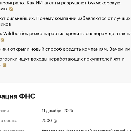
 проиграло. Как ИИ-агенты разрушают букмекерскую
рию
ют сильнейших. Почему компании избавляются от лучших
ников
к Wildberries резко нарастил кредиты селлерам до атак н
ики открыли новый способ вредить компаниям. Зачем им
оговики ищут доходы неработающих покупателей яхт и
р
рация ФНС
ации
11 декабря 2025
го органа
7500
 налогового
Управление Федеральной налоговой службы 