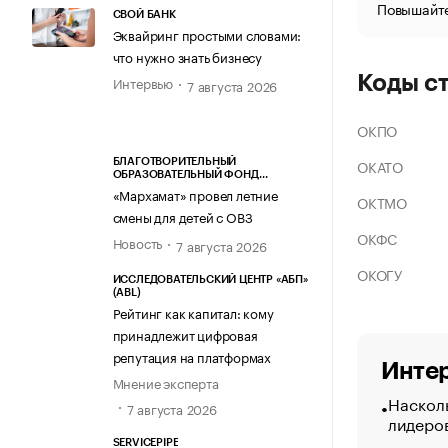
Повышайте
СВОЙ БАНК
Эквайринг простыми словами:
что нужно знать бизнесу
Коды с
Интервью
7 августа 2026
ОКПО
ОКАТО
БЛАГОТВОРИТЕЛЬНЫЙ
ОБРАЗОВАТЕЛЬНЫЙ ФОНД
«МАРХАМАТ»
«Мархамат» провел летние
ОКТМО
смены для детей с ОВЗ
ОКФС
Новость
7 августа 2026
ОКОГУ
ИССЛЕДОВАТЕЛЬСКИЙ ЦЕНТР «АБП»
(ABL)
Рейтинг как капитал: кому
принадлежит цифровая
репутация на платформах
Интер
Мнение эксперта
Насколь
7 августа 2026
лидеро
SERVICEPIPE