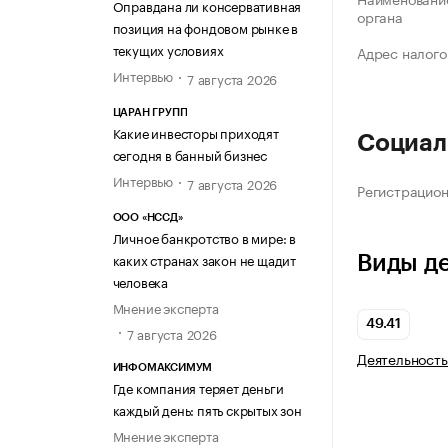
Оправдана ли консервативная
органа
позиция на фондовом рынке в
текущих условиях
Адрес налого
Интервью
7 августа 2026
ЦАРАН ГРУПП
Какие инвесторы приходят
Социал
сегодня в банный бизнес
Интервью
7 августа 2026
Регистрацио
ООО «НССД»
Личное банкротство в мире: в
каких странах закон не щадит
Виды д
человека
Мнение эксперта
49.41
7 августа 2026
Деятельность
ИНФОМАКСИМУМ
Где компания теряет деньги
каждый день: пять скрытых зон
Мнение эксперта