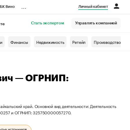
...
БК Вино
Личный кабинет
Стать экспертом
Управлять компанией
кте
азета
жи
Финансы
Недвижимость
Ретейл
Производство
вич — ОГРНИП:
айкальский край. Основной вид деятельности: Деятельность
230257 и ОГРНИП: 325750000057270.
ытых источников.