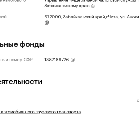
Забайкальскому краю
вой
672000, Забайкальский край,г.Чита, ул. Анохи
ьные фонды
нный номер СФР
1382189726
еятельности
 автомобильного грузового транспорта