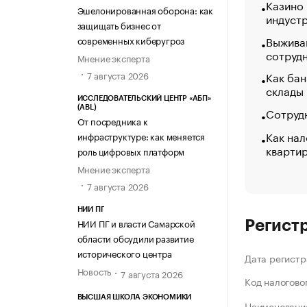
Казино
Эшелонированная оборона: как
индуст
защищать бизнес от
Выжива
современных киберугроз
сотруд
Мнение эксперта
Как бан
7 августа 2026
склады
ИССЛЕДОВАТЕЛЬСКИЙ ЦЕНТР «АБП»
(ABL)
Сотрудн
От посредника к
Как нал
инфраструктуре: как меняется
кварти
роль цифровых платформ
Мнение эксперта
7 августа 2026
НИИ ПГ
НИИ ПГ и власти Самарской
Регист
области обсудили развитие
исторического центра
Дата регистр
Новость
7 августа 2026
Код налогово
ВЫСШАЯ ШКОЛА ЭКОНОМИКИ
Наименование