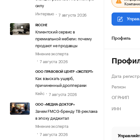
Компания
силу
Интервью
7 августа 2026
Управ
RICCHE
Клиентский сервис в
премиальной мебели: почему
Профиль
продают не продавцы
Мнение эксперта
Профи
7 августа 2026
ООО ПРАВОВОЙ ЦЕНТР «ЭКСПЕРТ»
Дата регистр
Как взыскать ущерб,
причиненный дропперами
Регион
Кейс
7 августа 2026
ОГРНИП
ООО «МЕДИА-ДОКТОР»
ИНН
Зачем FMCG-бренду ТВ-реклама
в эпоху диджитал
Мнение эксперта
7 августа 2026
Управляйт