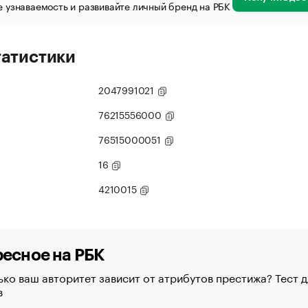
 узнаваемость и развивайте личный бренд на РБК
татистики
2047991021
76215556000
76515000051
16
4210015
есное на РБК
ко ваш авторитет зависит от атрибутов престижа? Тест д
в