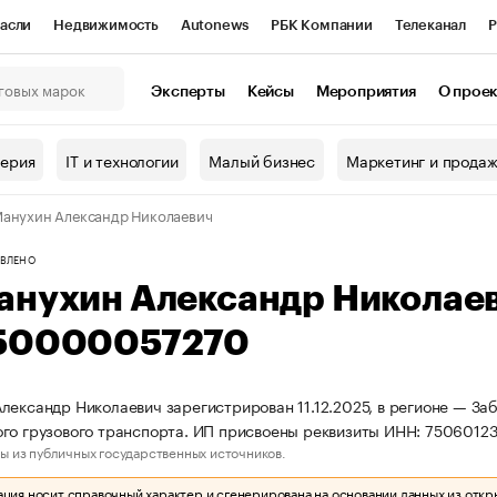
асли
Недвижимость
Autonews
РБК Компании
Телеканал
Р
К Курсы
РБК Life
Тренды
Визионеры
Национальные проекты
Эксперты
Кейсы
Мероприятия
О прое
онный клуб
Исследования
Кредитные рейтинги
Франшизы
Г
терия
IT и технологии
Малый бизнес
Маркетинг и прода
Проверка контрагентов
Политика
Экономика
Бизнес
анухин Александр Николаевич
ы
ВЛЕНО
анухин Александр Николае
50000057270
лександр Николаевич зарегистрирован 11.12.2025, в регионе — Заб
го грузового транспорта. ИП присвоены реквизиты ИНН: 750601
ы из публичных государственных источников.
ия носит справочный характер и сгенерирована на основании данных из откр