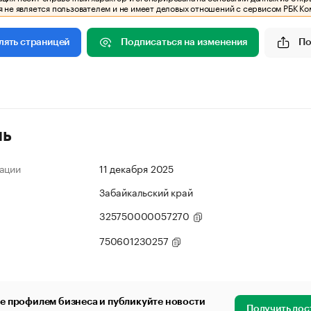
 не является пользователем и не имеет деловых отношений с сервисом РБК Ко
Подписаться на изменения
По
лять страницей
ль
ации
11 декабря 2025
Забайкальский край
325750000057270
750601230257
е профилем бизнеса и публикуйте новости
Получить дос