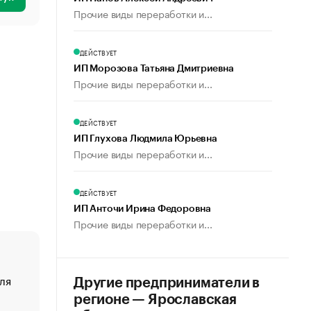
Прочие виды переработки и...
ДЕЙСТВУЕТ
ИП Морозова Татьяна Дмитриевна
Прочие виды переработки и...
ДЕЙСТВУЕТ
ИП Глухова Людмила Юрьевна
Прочие виды переработки и...
ДЕЙСТВУЕТ
ИП Анточи Ирина Федоровна
Прочие виды переработки и...
ля
«От спорта тело стареет иначе». Как живет глава ко
Другие предприниматели в
создавшей GTA
регионе — Ярославская