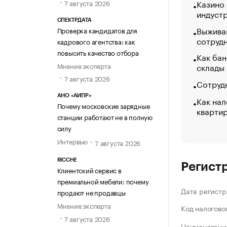
Казино
7 августа 2026
индуст
СПЕКТРДАТА
Выжива
Проверка кандидатов для
сотруд
кадрового агентства: как
повысить качество отбора
Как бан
Мнение эксперта
склады
7 августа 2026
Сотрудн
АНО «АИПР»
Как нал
Почему московские зарядные
кварти
станции работают не в полную
силу
Интервью
7 августа 2026
RICCHE
Регист
Клиентский сервис в
премиальной мебели: почему
Дата регистр
продают не продавцы
Мнение эксперта
Код налогово
7 августа 2026
Наименование