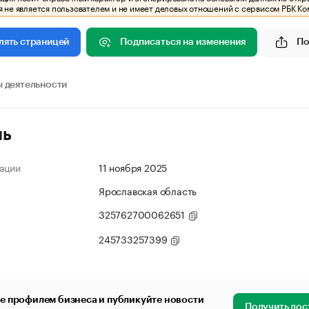
 не является пользователем и не имеет деловых отношений с сервисом РБК Ко
Подписаться на изменения
По
лять страницей
 деятельности
ль
ации
11 ноября 2025
Ярославская область
325762700062651
245733257399
е профилем бизнеса и публикуйте новости
Получить дос