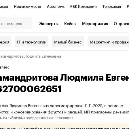
асли
Недвижимость
Autonews
РБК Компании
Телеканал
Р
К Курсы
РБК Life
Тренды
Визионеры
Национальные проекты
Эксперты
Кейсы
Мероприятия
О прое
онный клуб
Исследования
Кредитные рейтинги
Франшизы
Г
терия
IT и технологии
Малый бизнес
Маркетинг и прода
Проверка контрагентов
Политика
Экономика
Бизнес
амандритова Людмила Евгеньевна
ы
ВЛЕНО
амандритова Людмила Евге
62700062651
ова Людмила Евгеньевна зарегистрирован 11.11.2025, в регионе —
отки и консервирования фруктов и овощей. ИП присвоены рекви
ы из публичных государственных источников.
ия носит справочный характер и сгенерирована на основании данных из откр