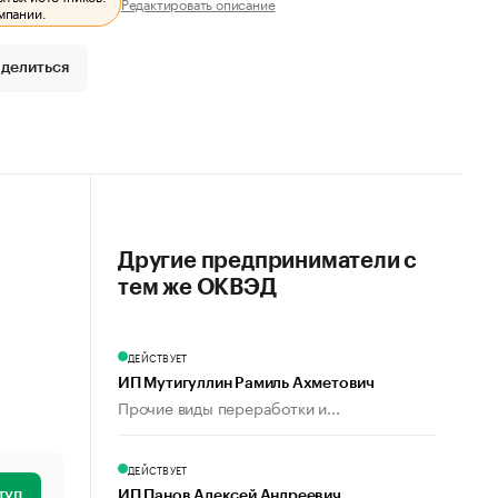
Редактировать описание
мпании.
делиться
Другие предприниматели с
тем же ОКВЭД
ДЕЙСТВУЕТ
ИП Мутигуллин Рамиль Ахметович
Прочие виды переработки и...
ДЕЙСТВУЕТ
туп
ИП Панов Алексей Андреевич