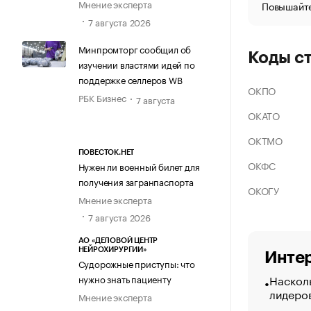
Мнение эксперта
Повышайте
7 августа 2026
Минпромторг сообщил об
Коды с
изучении властями идей по
поддержке селлеров WB
ОКПО
РБК Бизнес
7 августа
ОКАТО
ОКТМО
ПОВЕСТОК.НЕТ
ОКФС
Нужен ли военный билет для
получения загранпаспорта
ОКОГУ
Мнение эксперта
7 августа 2026
АО «ДЕЛОВОЙ ЦЕНТР
НЕЙРОХИРУРГИИ»
Интер
Судорожные приступы: что
Насколь
нужно знать пациенту
лидеро
Мнение эксперта