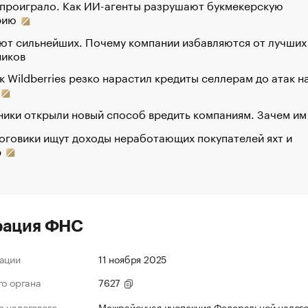
 проиграло. Как ИИ-агенты разрушают букмекерскую
рию
ют сильнейших. Почему компании избавляются от лучших
ников
к Wildberries резко нарастил кредиты селлерам до атак н
ики открыли новый способ вредить компаниям. Зачем им
оговики ищут доходы неработающих покупателей яхт и
р
рация ФНС
ации
11 ноября 2025
го органа
7627
 налогового
Межрайонная инспекция Федеральной налог