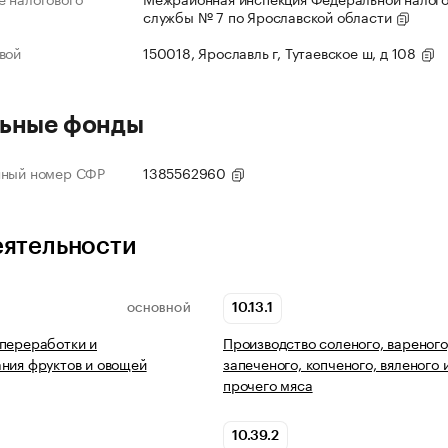
службы № 7 по Ярославской области
вой
150018, Ярославль г, Тутаевское ш, д 108
ьные фонды
нный номер СФР
1385562960
еятельности
10.13.1
ОСНОВНОЙ
переработки и
Производство соленого, вареного
ния фруктов и овощей
запеченого, копченого, вяленого 
прочего мяса
10.39.2