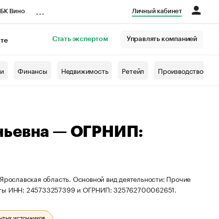
...
БК Вино
Личный кабинет
Стать экспертом
Управлять компанией
кте
азета
жи
Финансы
Недвижимость
Ретейл
Производство
ньевна — ОГРНИП:
 Ярославская область. Основной вид деятельности: Прочие
зиты ИНН: 245733257399 и ОГРНИП: 325762700062651.
ытых источников.