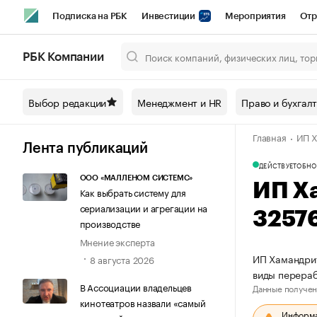
Подписка на РБК
Инвестиции
Мероприятия
Отр
Спорт
Школа управления РБК
РБК Образование
РБ
РБК Компании
Город
Стиль
Крипто
РБК Бизнес-среда
Дискусси
Выбор редакции
Менеджмент и HR
Право и бухгал
Спецпроекты СПб
Конференции СПб
Спецпроекты
Главная
ИП Х
Технологии и медиа
Финансы
Рынок наличной валют
Лента публикаций
ДЕЙСТВУЕТ
ОБНО
ООО «МАЛЛЕНОМ СИСТЕМС»
ИП Х
Как выбрать систему для
сериализации и агрегации на
3257
производстве
Мнение эксперта
ИП Хамандрит
8 августа 2026
виды перераб
В Ассоциации владельцев
Данные получен
кинотеатров назвали «самый
Информац