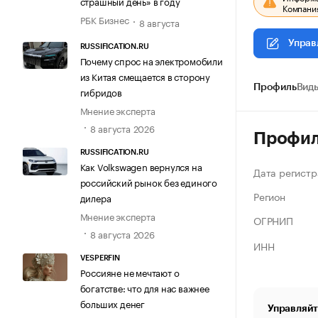
страшный день» в году
Компания
РБК Бизнес
8 августа
Управ
RUSSIFICATION.RU
Почему спрос на электромобили
из Китая смещается в сторону
Профиль
Виды
гибридов
Мнение эксперта
8 августа 2026
Профи
RUSSIFICATION.RU
Как Volkswagen вернулся на
Дата регистр
российский рынок без единого
Регион
дилера
Мнение эксперта
ОГРНИП
8 августа 2026
ИНН
VESPERFIN
Россияне не мечтают о
богатстве: что для нас важнее
больших денег
Управляйт