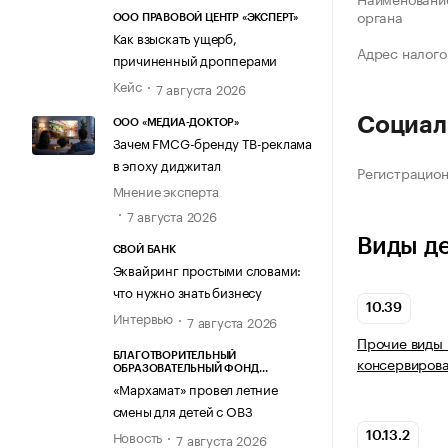
органа
ООО ПРАВОВОЙ ЦЕНТР «ЭКСПЕРТ»
Как взыскать ущерб,
Адрес налого
причиненный дропперами
Кейс
7 августа 2026
Социал
ООО «МЕДИА-ДОКТОР»
Зачем FMCG-бренду ТВ-реклама
в эпоху диджитал
Регистрацио
Мнение эксперта
7 августа 2026
Виды д
СВОЙ БАНК
Эквайринг простыми словами:
что нужно знать бизнесу
10.39
Интервью
7 августа 2026
Прочие виды 
БЛАГОТВОРИТЕЛЬНЫЙ
консервирова
ОБРАЗОВАТЕЛЬНЫЙ ФОНД
«МАРХАМАТ»
«Мархамат» провел летние
смены для детей с ОВЗ
Новость
7 августа 2026
10.13.2