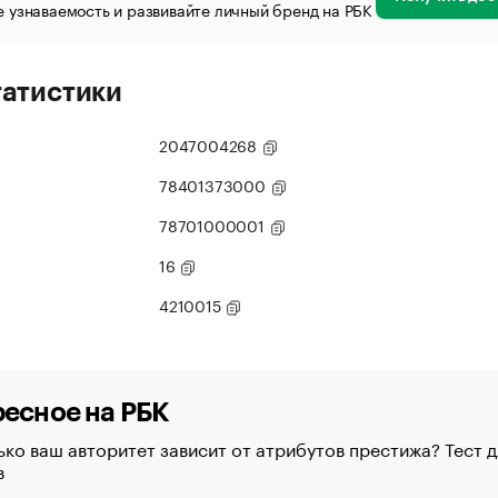
 узнаваемость и развивайте личный бренд на РБК
татистики
2047004268
78401373000
78701000001
16
4210015
есное на РБК
ко ваш авторитет зависит от атрибутов престижа? Тест д
в