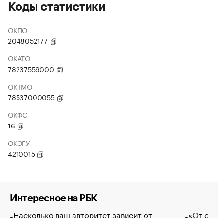
Коды статистики
ОКПО
2048052177
ОКАТО
78237559000
ОКТМО
78537000055
ОКФС
16
ОКОГУ
4210015
Интересное на РБК
Насколько ваш авторитет зависит от
«От спо