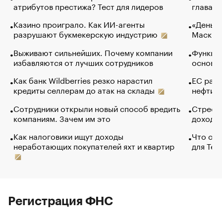
атрибутов престижа? Тест для лидеров
глава к
Казино проиграло. Как ИИ-агенты
«Деньги
разрушают букмекерскую индустрию
Маск в 
Выживают сильнейших. Почему компании
Функции
избавляются от лучших сотрудников
основ э
Как банк Wildberries резко нарастил
ЕС раз
кредиты селлерам до атак на склады
нефти —
Сотрудники открыли новый способ вредить
Стресс 
компаниям. Зачем им это
доходов
Как налоговики ищут доходы
Что обв
неработающих покупателей яхт и квартир
для Tel
Регистрация ФНС