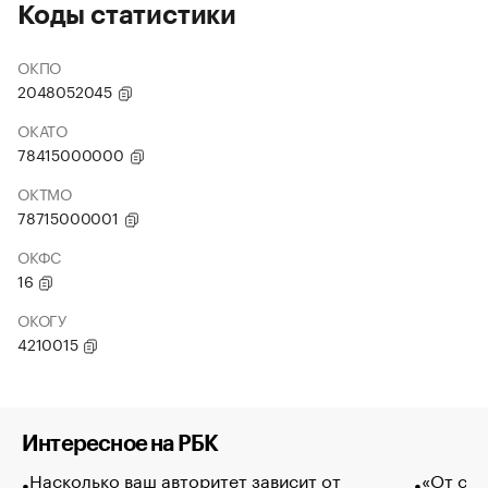
Коды статистики
ОКПО
2048052045
ОКАТО
78415000000
ОКТМО
78715000001
ОКФС
16
ОКОГУ
4210015
Интересное на РБК
Насколько ваш авторитет зависит от
«От спо