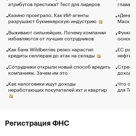
атрибутов престижа? Тест для лидеров
глава к
Казино проиграло. Как ИИ-агенты
«Деньги
разрушают букмекерскую индустрию
Маск в 
Выживают сильнейших. Почему компании
Функции
избавляются от лучших сотрудников
основ э
Как банк Wildberries резко нарастил
ЕС раз
кредиты селлерам до атак на склады
нефти —
Сотрудники открыли новый способ вредить
Стресс 
компаниям. Зачем им это
доходов
Как налоговики ищут доходы
Что обв
неработающих покупателей яхт и квартир
для Tel
Регистрация ФНС