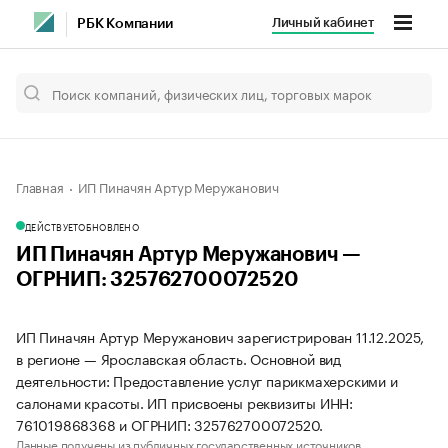
Личный кабинет
РБК Компании
Главная
ИП Пиначян Артур Меружанович
ДЕЙСТВУЕТ
ОБНОВЛЕНО
ИП Пиначян Артур Меружанович —
ОГРНИП: 325762700072520
ИП Пиначян Артур Меружанович зарегистрирован 11.12.2025,
в регионе — Ярославская область. Основной вид
деятельности: Предоставление услуг парикмахерскими и
салонами красоты. ИП присвоены реквизиты ИНН:
761019868368 и ОГРНИП: 325762700072520.
Данные получены из публичных государственных источников.