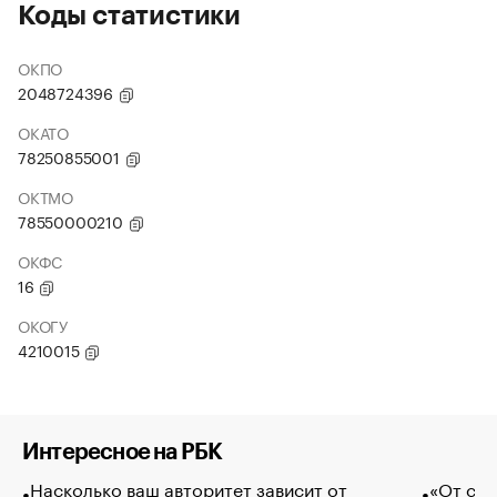
Коды статистики
ОКПО
2048724396
ОКАТО
78250855001
ОКТМО
78550000210
ОКФС
16
ОКОГУ
4210015
Интересное на РБК
Насколько ваш авторитет зависит от
«От спо