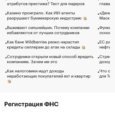
атрибутов престижа? Тест для лидеров
глава к
Казино проиграло. Как ИИ-агенты
«Деньги
разрушают букмекерскую индустрию
Маск в 
Выживают сильнейших. Почему компании
Функции
избавляются от лучших сотрудников
основ э
Как банк Wildberries резко нарастил
ЕС раз
кредиты селлерам до атак на склады
нефти —
Сотрудники открыли новый способ вредить
Стресс 
компаниям. Зачем им это
доходов
Как налоговики ищут доходы
Что обв
неработающих покупателей яхт и квартир
для Tel
Регистрация ФНС