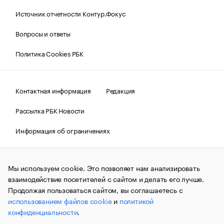
Источник отчетности Контур.Фокус
Вопросы и ответы
Политика Cookies РБК
Контактная информация
Редакция
Рассылка РБК Новости
Информация об ограничениях
Правовая информация
О соблюдении авторских прав
Мы используем cookie. Это позволяет нам анализировать
© АО «РОСБИЗНЕСКОНСАЛТИНГ»,
1995–2026.
Сообщения
и материалы информационного агентства «РБК»
взаимодействие посетителей с сайтом и делать его лучше.
(зарегистрировано Федеральной службой по надзору в сфере
Продолжая пользоваться сайтом, вы соглашаетесь с
связи, информационных технологий и массовых
использованием файлов cookie
и
политикой
коммуникаций (Роскомнадзор) 09.12.2015 за номером ИА
№ФС77-63848) сопровождаются пометкой «РБК». Отдельные
конфиденциальности
.
публикации могут содержать информацию,