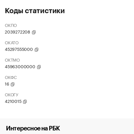
Коды статистики
ОКПО
2039272208
ОКАТО
45297555000
ОКТМО
45963000000
ОКФС
16
ОКОГУ
4210015
Интересное на РБК