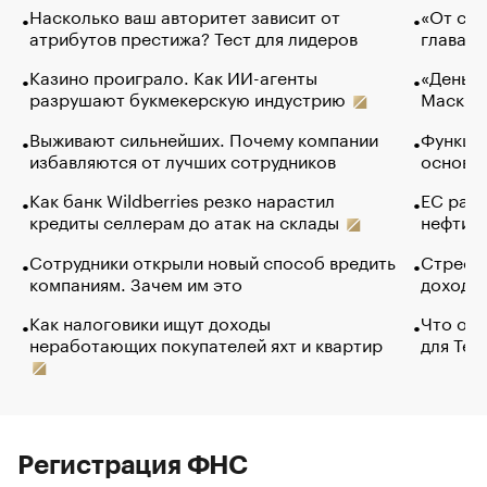
Насколько ваш авторитет зависит от
«От спо
атрибутов престижа? Тест для лидеров
глава к
Казино проиграло. Как ИИ-агенты
«Деньги
разрушают букмекерскую индустрию
Маск в 
Выживают сильнейших. Почему компании
Функции
избавляются от лучших сотрудников
основ э
Как банк Wildberries резко нарастил
ЕС раз
кредиты селлерам до атак на склады
нефти —
Сотрудники открыли новый способ вредить
Стресс 
компаниям. Зачем им это
доходов
Как налоговики ищут доходы
Что обв
неработающих покупателей яхт и квартир
для Tel
Регистрация ФНС