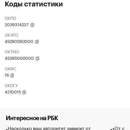
Коды статистики
ОКПО
2039314237
ОКАТО
45290590000
ОКТМО
45395000000
ОКФС
16
ОКОГУ
4210015
Интересное на РБК
Насколько ваш авторитет зависит от
«От спо