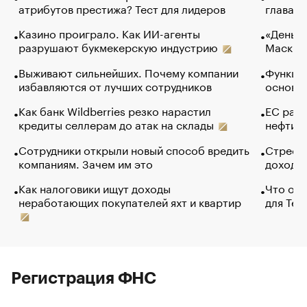
атрибутов престижа? Тест для лидеров
глава к
Казино проиграло. Как ИИ-агенты
«Деньги
разрушают букмекерскую индустрию
Маск в 
Выживают сильнейших. Почему компании
Функции
избавляются от лучших сотрудников
основ э
Как банк Wildberries резко нарастил
ЕС раз
кредиты селлерам до атак на склады
нефти —
Сотрудники открыли новый способ вредить
Стресс 
компаниям. Зачем им это
доходов
Как налоговики ищут доходы
Что обв
неработающих покупателей яхт и квартир
для Tel
Регистрация ФНС