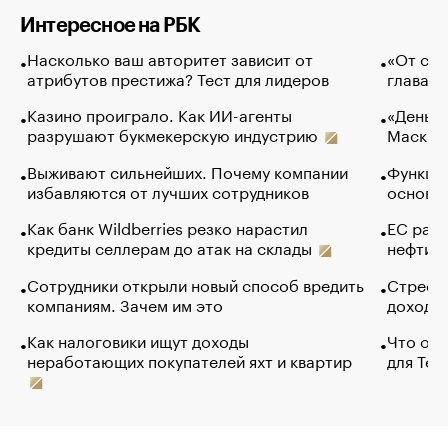
Интересное на РБК
Насколько ваш авторитет зависит от
«От спо
атрибутов престижа? Тест для лидеров
глава к
Казино проиграло. Как ИИ-агенты
«Деньги
разрушают букмекерскую индустрию
Маск в 
Выживают сильнейших. Почему компании
Функции
избавляются от лучших сотрудников
основ э
Как банк Wildberries резко нарастил
ЕС раз
кредиты селлерам до атак на склады
нефти —
Сотрудники открыли новый способ вредить
Стресс 
компаниям. Зачем им это
доходов
Как налоговики ищут доходы
Что обв
неработающих покупателей яхт и квартир
для Tel