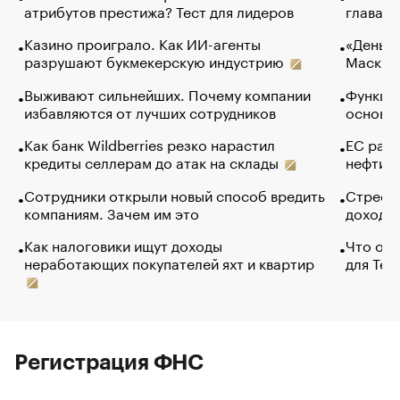
атрибутов престижа? Тест для лидеров
глава к
Казино проиграло. Как ИИ-агенты
«Деньги
разрушают букмекерскую индустрию
Маск в 
Выживают сильнейших. Почему компании
Функции
избавляются от лучших сотрудников
основ э
Как банк Wildberries резко нарастил
ЕС раз
кредиты селлерам до атак на склады
нефти —
Сотрудники открыли новый способ вредить
Стресс 
компаниям. Зачем им это
доходов
Как налоговики ищут доходы
Что обв
неработающих покупателей яхт и квартир
для Tel
Регистрация ФНС