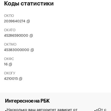
Коды статистики
ОКПО
2039640274
ОКАТО
45286590000
ОКТМО
45383000000
ОКФС
16
ОКОГУ
4210015
Интересное на РБК
Насколько ваш авторитет зависит от
«От спо