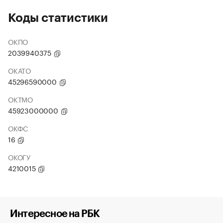
Коды статистики
ОКПО
2039940375
ОКАТО
45296590000
ОКТМО
45923000000
ОКФС
16
ОКОГУ
4210015
Интересное на РБК