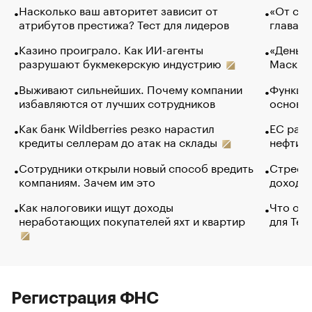
Насколько ваш авторитет зависит от
«От спо
атрибутов престижа? Тест для лидеров
глава к
Казино проиграло. Как ИИ-агенты
«Деньги
разрушают букмекерскую индустрию
Маск в 
Выживают сильнейших. Почему компании
Функции
избавляются от лучших сотрудников
основ э
Как банк Wildberries резко нарастил
ЕС раз
кредиты селлерам до атак на склады
нефти —
Сотрудники открыли новый способ вредить
Стресс 
компаниям. Зачем им это
доходов
Как налоговики ищут доходы
Что обв
неработающих покупателей яхт и квартир
для Tel
Регистрация ФНС