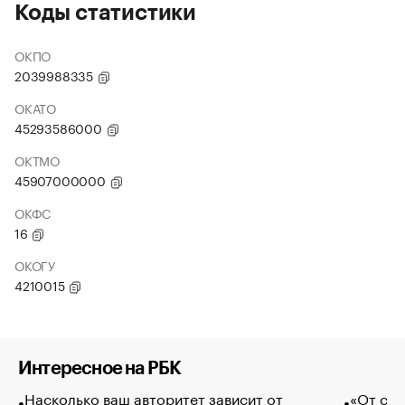
Коды статистики
ОКПО
2039988335
ОКАТО
45293586000
ОКТМО
45907000000
ОКФС
16
ОКОГУ
4210015
Интересное на РБК
Насколько ваш авторитет зависит от
«От спо