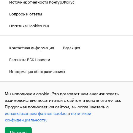
Источник отчетности Контур.Фокус
Вопросы и ответы
Политика Cookies РБК
Контактная информация
Редакция
Рассылка РБК Новости
Информация об ограничениях
Правовая информация
О соблюдении авторских прав
Мы используем cookie. Это позволяет нам анализировать
© АО «РОСБИЗНЕСКОНСАЛТИНГ»,
1995–2026.
Сообщения
и материалы информационного агентства «РБК»
взаимодействие посетителей с сайтом и делать его лучше.
(зарегистрировано Федеральной службой по надзору в сфере
Продолжая пользоваться сайтом, вы соглашаетесь с
связи, информационных технологий и массовых
использованием файлов cookie
и
политикой
коммуникаций (Роскомнадзор) 09.12.2015 за номером ИА
№ФС77-63848) сопровождаются пометкой «РБК». Отдельные
конфиденциальности
.
публикации могут содержать информацию,
не предназначенную для пользователей
до 18 лет.
companycardsfeedback@rbc.ru
Понятно