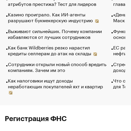
атрибутов престижа? Тест для лидеров
глава к
Казино проиграло. Как ИИ-агенты
«Деньги
разрушают букмекерскую индустрию
Маск в 
Выживают сильнейших. Почему компании
Функции
избавляются от лучших сотрудников
основ э
Как банк Wildberries резко нарастил
ЕС раз
кредиты селлерам до атак на склады
нефти —
Сотрудники открыли новый способ вредить
Стресс 
компаниям. Зачем им это
доходов
Как налоговики ищут доходы
Что обв
неработающих покупателей яхт и квартир
для Tel
Регистрация ФНС