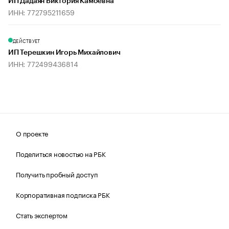
ИП Дадаян Виктория Камоевна
ИНН: 772795211659
ДЕЙСТВУЕТ
ИП Терешкин Игорь Михайлович
ИНН: 772499436814
О проекте
Поделиться новостью на РБК
Получить пробный доступ
Корпоративная подписка РБК
Стать экспертом