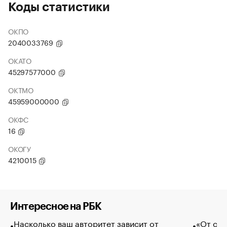
Коды статистики
ОКПО
2040033769
ОКАТО
45297577000
ОКТМО
45959000000
ОКФС
16
ОКОГУ
4210015
Интересное на РБК
Насколько ваш авторитет зависит от
«От спо