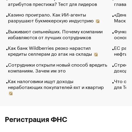
атрибутов престижа? Тест для лидеров
глава к
Казино проиграло. Как ИИ-агенты
«Деньги
разрушают букмекерскую индустрию
Маск в 
Выживают сильнейших. Почему компании
Функции
избавляются от лучших сотрудников
основ э
Как банк Wildberries резко нарастил
ЕС раз
кредиты селлерам до атак на склады
нефти —
Сотрудники открыли новый способ вредить
Стресс 
компаниям. Зачем им это
доходов
Как налоговики ищут доходы
Что обв
неработающих покупателей яхт и квартир
для Tel
Регистрация ФНС