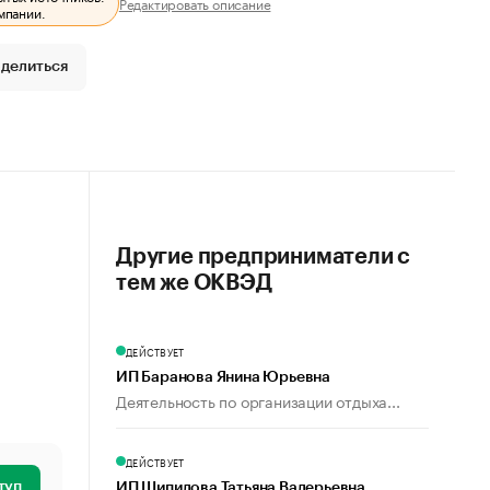
Редактировать описание
мпании.
делиться
Другие предприниматели с
тем же ОКВЭД
ДЕЙСТВУЕТ
ИП Баранова Янина Юрьевна
Деятельность по организации отдыха...
ДЕЙСТВУЕТ
туп
ИП Шипилова Татьяна Валерьевна