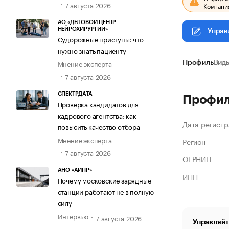
7 августа 2026
Компания
АО «ДЕЛОВОЙ ЦЕНТР
НЕЙРОХИРУРГИИ»
Управ
Судорожные приступы: что
нужно знать пациенту
Мнение эксперта
Профиль
Виды
7 августа 2026
СПЕКТРДАТА
Профи
Проверка кандидатов для
кадрового агентства: как
Дата регистр
повысить качество отбора
Мнение эксперта
Регион
7 августа 2026
ОГРНИП
АНО «АИПР»
ИНН
Почему московские зарядные
станции работают не в полную
силу
Интервью
7 августа 2026
Управляйт