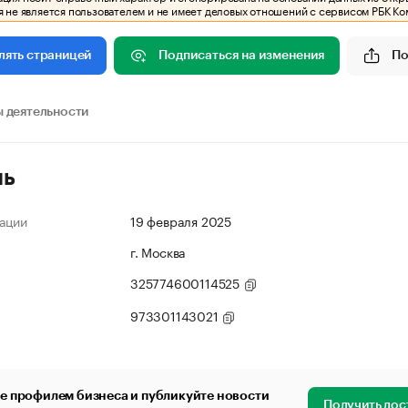
 не является пользователем и не имеет деловых отношений с сервисом РБК Ко
Подписаться на изменения
По
лять страницей
 деятельности
ль
ации
19 февраля 2025
г. Москва
325774600114525
973301143021
е профилем бизнеса и публикуйте новости
Получить дос