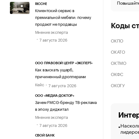
Повышайте
RICCHE
Клиентский сервис в
премиальной мебели: почему
продают не продавцы
Коды с
Мнение эксперта
7 августа 2026
ОКПО
ОКАТО
ОКТМО
ООО ПРАВОВОЙ ЦЕНТР «ЭКСПЕРТ»
Как взыскать ущерб,
ОКФС
причиненный дропперами
Кейс
ОКОГУ
7 августа 2026
ООО «МЕДИА-ДОКТОР»
Зачем FMCG-бренду ТВ-реклама
в эпоху диджитал
Интер
Мнение эксперта
Насколь
7 августа 2026
лидеро
СВОЙ БАНК