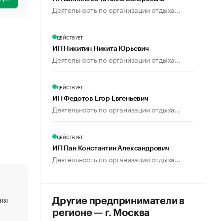
Деятельность по организации отдыха...
ДЕЙСТВУЕТ
ИП Никитин Никита Юрьевич
Деятельность по организации отдыха...
ДЕЙСТВУЕТ
ИП Федотов Егор Евгеньевич
Деятельность по организации отдыха...
ДЕЙСТВУЕТ
ИП Пан Константин Александрович
Деятельность по организации отдыха...
ля
«От спорта тело стареет иначе». Как живет глава ко
Другие предприниматели в
создавшей GTA
регионе — г. Москва