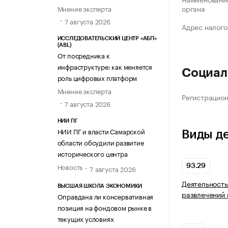
органа
Мнение эксперта
7 августа 2026
Адрес налого
ИССЛЕДОВАТЕЛЬСКИЙ ЦЕНТР «АБП»
(ABL)
От посредника к
инфраструктуре: как меняется
Социал
роль цифровых платформ
Мнение эксперта
Регистрацио
7 августа 2026
НИИ ПГ
НИИ ПГ и власти Самарской
Виды д
области обсудили развитие
исторического центра
Новость
93.29
7 августа 2026
Деятельность
ВЫСШАЯ ШКОЛА ЭКОНОМИКИ
развлечений 
Оправдана ли консервативная
позиция на фондовом рынке в
текущих условиях