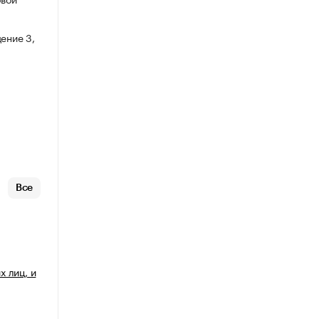
ение 3,
Все
 лиц, и