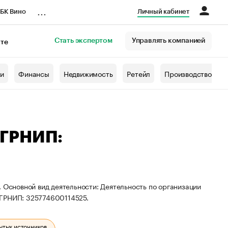
...
БК Вино
Личный кабинет
Стать экспертом
Управлять компанией
кте
азета
жи
Финансы
Недвижимость
Ретейл
Производство
ОГРНИП:
 Основной вид деятельности: Деятельность по организации
ОГРНИП: 325774600114525.
ытых источников.