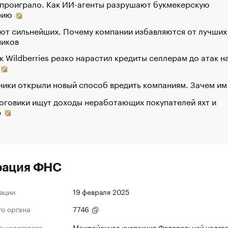
 проиграло. Как ИИ-агенты разрушают букмекерскую
рию
ют сильнейших. Почему компании избавляются от лучших
ников
к Wildberries резко нарастил кредиты селлерам до атак н
ики открыли новый способ вредить компаниям. Зачем им
оговики ищут доходы неработающих покупателей яхт и
р
рация ФНС
ации
19 февраля 2025
го органа
7746
 налогового
Межрайонная инспекция Федеральной налог