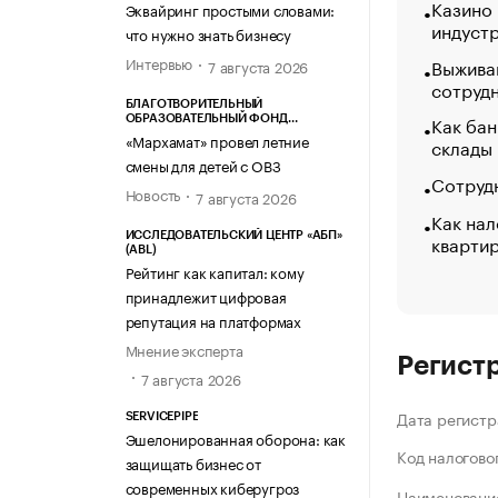
Казино
Эквайринг простыми словами:
индуст
что нужно знать бизнесу
Интервью
Выжива
7 августа 2026
сотруд
БЛАГОТВОРИТЕЛЬНЫЙ
Как бан
ОБРАЗОВАТЕЛЬНЫЙ ФОНД
«МАРХАМАТ»
«Мархамат» провел летние
склады
смены для детей с ОВЗ
Сотрудн
Новость
7 августа 2026
Как нал
кварти
ИССЛЕДОВАТЕЛЬСКИЙ ЦЕНТР «АБП»
(ABL)
Рейтинг как капитал: кому
принадлежит цифровая
репутация на платформах
Мнение эксперта
Регист
7 августа 2026
Дата регистр
SERVICEPIPE
Эшелонированная оборона: как
Код налогово
защищать бизнес от
современных киберугроз
Наименование