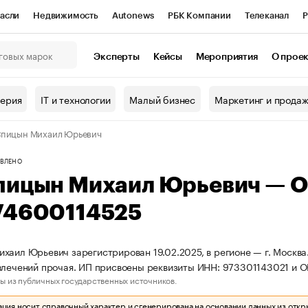
асли
Недвижимость
Autonews
РБК Компании
Телеканал
Р
К Курсы
РБК Life
Тренды
Визионеры
Национальные проекты
Эксперты
Кейсы
Мероприятия
О прое
онный клуб
Исследования
Кредитные рейтинги
Франшизы
Г
терия
IT и технологии
Малый бизнес
Маркетинг и прода
Проверка контрагентов
Политика
Экономика
Бизнес
Спицын Михаил Юрьевич
ы
ВЛЕНО
пицын Михаил Юрьевич — 
74600114525
хаил Юрьевич зарегистрирован 19.02.2025, в регионе — г. Москва.
влечений прочая. ИП присвоены реквизиты ИНН: 973301143021 и 
ы из публичных государственных источников.
ия носит справочный характер и сгенерирована на основании данных из откр