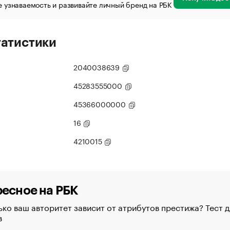
 узнаваемость и развивайте личный бренд на РБК
татистики
2040038639
45283555000
45366000000
16
4210015
есное на РБК
ко ваш авторитет зависит от атрибутов престижа? Тест д
в