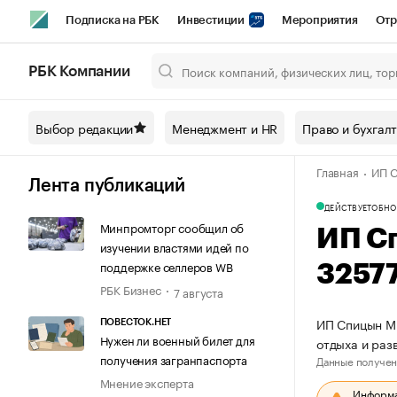
Подписка на РБК
Инвестиции
Мероприятия
Отр
Спорт
Школа управления РБК
РБК Образование
РБ
РБК Компании
Город
Стиль
Крипто
РБК Бизнес-среда
Дискусси
Выбор редакции
Менеджмент и HR
Право и бухгал
Спецпроекты СПб
Конференции СПб
Спецпроекты
Главная
ИП 
Технологии и медиа
Финансы
Рынок наличной валют
Лента публикаций
ДЕЙСТВУЕТ
ОБНО
Минпромторг сообщил об
ИП С
изучении властями идей по
поддержке селлеров WB
3257
РБК Бизнес
7 августа
ИП Спицын Ми
ПОВЕСТОК.НЕТ
Нужен ли военный билет для
отдыха и раз
получения загранпаспорта
Данные получен
Мнение эксперта
Информац