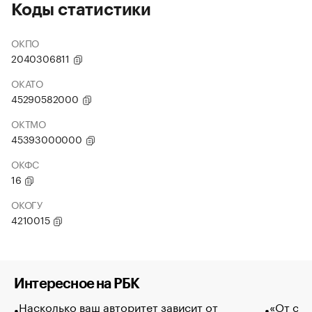
Коды статистики
ОКПО
2040306811
ОКАТО
45290582000
ОКТМО
45393000000
ОКФС
16
ОКОГУ
4210015
Интересное на РБК
Насколько ваш авторитет зависит от
«От спо