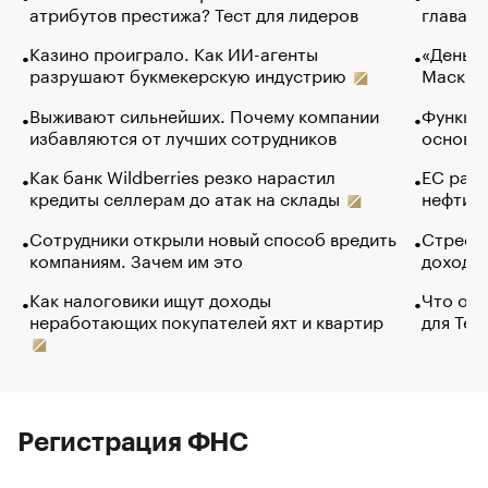
атрибутов престижа? Тест для лидеров
глава к
Казино проиграло. Как ИИ-агенты
«Деньги
разрушают букмекерскую индустрию
Маск в 
Выживают сильнейших. Почему компании
Функции
избавляются от лучших сотрудников
основ э
Как банк Wildberries резко нарастил
ЕС раз
кредиты селлерам до атак на склады
нефти —
Сотрудники открыли новый способ вредить
Стресс 
компаниям. Зачем им это
доходов
Как налоговики ищут доходы
Что обв
неработающих покупателей яхт и квартир
для Tel
Регистрация ФНС