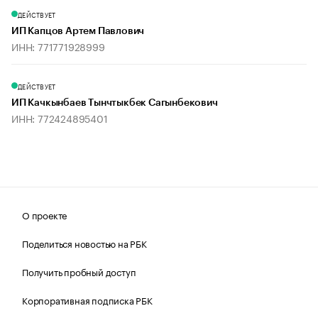
ДЕЙСТВУЕТ
ИП Капцов Артем Павлович
ИНН: 771771928999
ДЕЙСТВУЕТ
ИП Качкынбаев Тынчтыкбек Сагынбекович
ИНН: 772424895401
О проекте
Поделиться новостью на РБК
Получить пробный доступ
Корпоративная подписка РБК