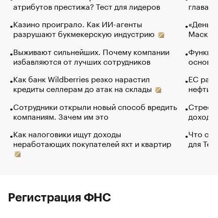
атрибутов престижа? Тест для лидеров
глава к
Казино проиграло. Как ИИ-агенты
«Деньги
разрушают букмекерскую индустрию
Маск в 
Выживают сильнейших. Почему компании
Функции
избавляются от лучших сотрудников
основ э
Как банк Wildberries резко нарастил
ЕС раз
кредиты селлерам до атак на склады
нефти —
Сотрудники открыли новый способ вредить
Стресс 
компаниям. Зачем им это
доходов
Как налоговики ищут доходы
Что обв
неработающих покупателей яхт и квартир
для Tel
Регистрация ФНС