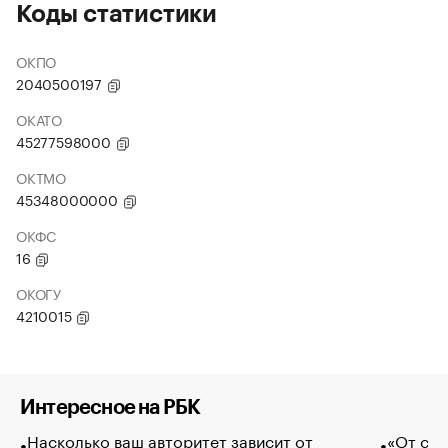
Коды статистики
ОКПО
2040500197
ОКАТО
45277598000
ОКТМО
45348000000
ОКФС
16
ОКОГУ
4210015
Интересное на РБК
Насколько ваш авторитет зависит от
«От спо