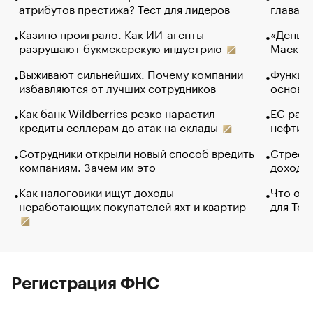
атрибутов престижа? Тест для лидеров
глава к
Казино проиграло. Как ИИ-агенты
«Деньги
разрушают букмекерскую индустрию
Маск в 
Выживают сильнейших. Почему компании
Функции
избавляются от лучших сотрудников
основ э
Как банк Wildberries резко нарастил
ЕС раз
кредиты селлерам до атак на склады
нефти —
Сотрудники открыли новый способ вредить
Стресс 
компаниям. Зачем им это
доходов
Как налоговики ищут доходы
Что обв
неработающих покупателей яхт и квартир
для Tel
Регистрация ФНС