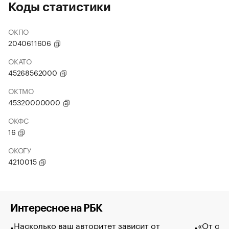
Коды статистики
ОКПО
2040611606
ОКАТО
45268562000
ОКТМО
45320000000
ОКФС
16
ОКОГУ
4210015
Интересное на РБК
Насколько ваш авторитет зависит от
«От спо