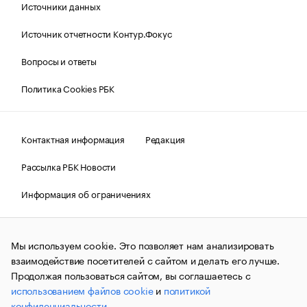
Источники данных
Источник отчетности Контур.Фокус
Вопросы и ответы
Политика Cookies РБК
Контактная информация
Редакция
Рассылка РБК Новости
Информация об ограничениях
Правовая информация
О соблюдении авторских прав
Мы используем cookie. Это позволяет нам анализировать
© АО «РОСБИЗНЕСКОНСАЛТИНГ»,
1995–2026.
Сообщения
и материалы информационного агентства «РБК»
взаимодействие посетителей с сайтом и делать его лучше.
(зарегистрировано Федеральной службой по надзору в сфере
Продолжая пользоваться сайтом, вы соглашаетесь с
связи, информационных технологий и массовых
использованием файлов cookie
и
политикой
коммуникаций (Роскомнадзор) 09.12.2015 за номером ИА
№ФС77-63848) сопровождаются пометкой «РБК». Отдельные
конфиденциальности
.