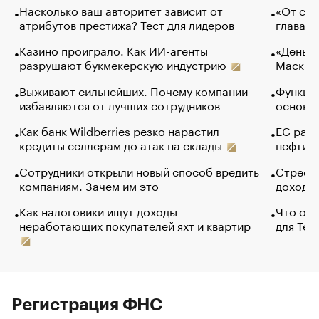
Насколько ваш авторитет зависит от
«От спо
атрибутов престижа? Тест для лидеров
глава к
Казино проиграло. Как ИИ-агенты
«Деньги
разрушают букмекерскую индустрию
Маск в 
Выживают сильнейших. Почему компании
Функции
избавляются от лучших сотрудников
основ э
Как банк Wildberries резко нарастил
ЕС раз
кредиты селлерам до атак на склады
нефти —
Сотрудники открыли новый способ вредить
Стресс 
компаниям. Зачем им это
доходов
Как налоговики ищут доходы
Что обв
неработающих покупателей яхт и квартир
для Tel
Регистрация ФНС