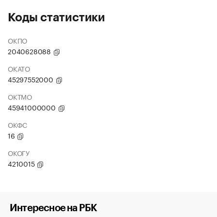
Коды статистики
ОКПО
2040628088
ОКАТО
45297552000
ОКТМО
45941000000
ОКФС
16
ОКОГУ
4210015
Интересное на РБК