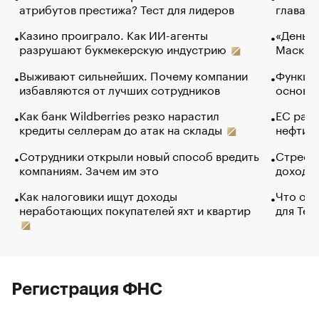
атрибутов престижа? Тест для лидеров
глава к
Казино проиграло. Как ИИ-агенты
«Деньги
разрушают букмекерскую индустрию
Маск в 
Выживают сильнейших. Почему компании
Функции
избавляются от лучших сотрудников
основ э
Как банк Wildberries резко нарастил
ЕС раз
кредиты селлерам до атак на склады
нефти —
Сотрудники открыли новый способ вредить
Стресс 
компаниям. Зачем им это
доходов
Как налоговики ищут доходы
Что обв
неработающих покупателей яхт и квартир
для Tel
Регистрация ФНС