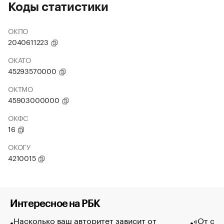
Коды статистики
ОКПО
2040611223
ОКАТО
45293570000
ОКТМО
45903000000
ОКФС
16
ОКОГУ
4210015
Интересное на РБК
Насколько ваш авторитет зависит от
«От спо