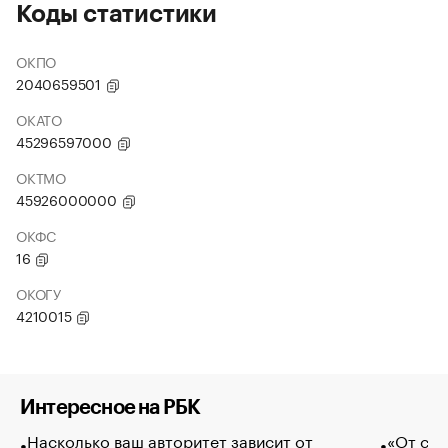
Коды статистики
ОКПО
2040659501
ОКАТО
45296597000
ОКТМО
45926000000
ОКФС
16
ОКОГУ
4210015
Интересное на РБК
Насколько ваш авторитет зависит от
«От спо