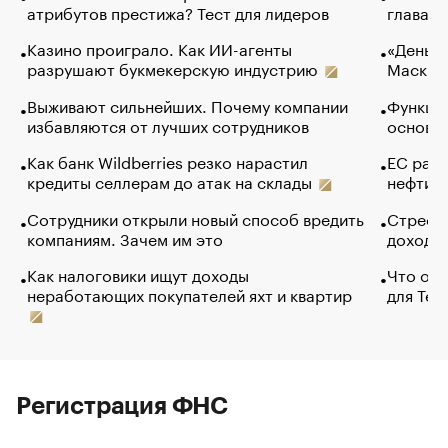
атрибутов престижа? Тест для лидеров
глава к
Казино проиграло. Как ИИ-агенты
«Деньги
разрушают букмекерскую индустрию
Маск в 
Выживают сильнейших. Почему компании
Функции
избавляются от лучших сотрудников
основ э
Как банк Wildberries резко нарастил
ЕС раз
кредиты селлерам до атак на склады
нефти —
Сотрудники открыли новый способ вредить
Стресс 
компаниям. Зачем им это
доходов
Как налоговики ищут доходы
Что обв
неработающих покупателей яхт и квартир
для Tel
Регистрация ФНС