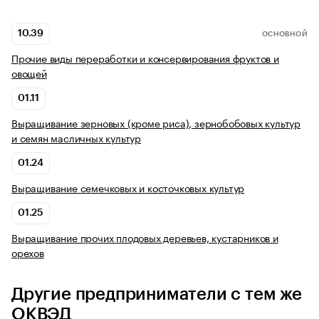
10.39
ОСНОВНОЙ
Прочие виды переработки и консервирования фруктов и
овощей
01.11
Выращивание зерновых (кроме риса), зернобобовых культур
и семян масличных культур
01.24
Выращивание семечковых и косточковых культур
01.25
Выращивание прочих плодовых деревьев, кустарников и
орехов
Другие предприниматели с тем же
ОКВЭД