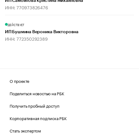
ИП Самойлова Кристина Михайловна
ИНН: 770973826476
ДЕЙСТВУЕТ
ИП Бушмина Вероника Викторовна
ИНН: 772350292389
О проекте
Поделиться новостью на РБК
Получить пробный доступ
Корпоративная подписка РБК
Стать экспертом