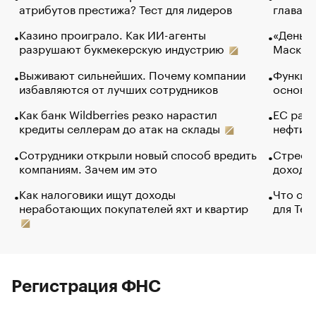
атрибутов престижа? Тест для лидеров
глава к
Казино проиграло. Как ИИ-агенты
«Деньги
разрушают букмекерскую индустрию
Маск в 
Выживают сильнейших. Почему компании
Функции
избавляются от лучших сотрудников
основ э
Как банк Wildberries резко нарастил
ЕС раз
кредиты селлерам до атак на склады
нефти —
Сотрудники открыли новый способ вредить
Стресс 
компаниям. Зачем им это
доходов
Как налоговики ищут доходы
Что обв
неработающих покупателей яхт и квартир
для Tel
Регистрация ФНС