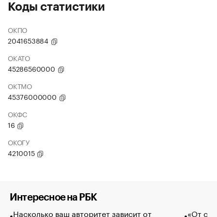
Коды статистики
ОКПО
2041653884
ОКАТО
45286560000
ОКТМО
45376000000
ОКФС
16
ОКОГУ
4210015
Интересное на РБК
Насколько ваш авторитет зависит от
«От спо