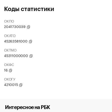
Коды статистики
ОКПО
2041730039
ОКАТО
45263581000
ОКТМО
45311000000
ОКФС
16
ОКОГУ
4210015
Интересное на РБК