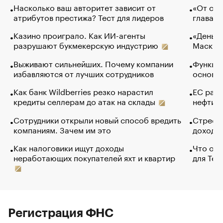
Насколько ваш авторитет зависит от
«От спо
атрибутов престижа? Тест для лидеров
глава к
Казино проиграло. Как ИИ-агенты
«Деньги
разрушают букмекерскую индустрию
Маск в 
Выживают сильнейших. Почему компании
Функции
избавляются от лучших сотрудников
основ э
Как банк Wildberries резко нарастил
ЕС раз
кредиты селлерам до атак на склады
нефти —
Сотрудники открыли новый способ вредить
Стресс 
компаниям. Зачем им это
доходов
Как налоговики ищут доходы
Что обв
неработающих покупателей яхт и квартир
для Tel
Регистрация ФНС