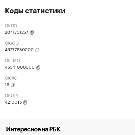
Коды статистики
ОКПО
2041731257
ОКАТО
45277580000
ОКТМО
45341000000
ОКФС
16
ОКОГУ
4210015
Интересное на РБК