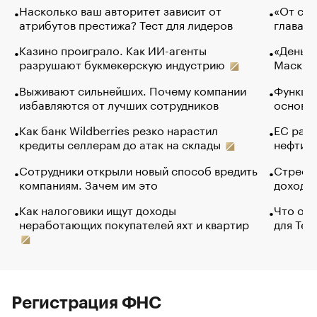
Насколько ваш авторитет зависит от
«От спо
атрибутов престижа? Тест для лидеров
глава к
Казино проиграло. Как ИИ-агенты
«Деньги
разрушают букмекерскую индустрию
Маск в 
Выживают сильнейших. Почему компании
Функции
избавляются от лучших сотрудников
основ э
Как банк Wildberries резко нарастил
ЕС раз
кредиты селлерам до атак на склады
нефти —
Сотрудники открыли новый способ вредить
Стресс 
компаниям. Зачем им это
доходов
Как налоговики ищут доходы
Что обв
неработающих покупателей яхт и квартир
для Tel
Регистрация ФНС