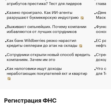
атрибутов престижа? Тест для лидеров
глава к
Казино проиграло. Как ИИ-агенты
«Деньги
разрушают букмекерскую индустрию
Маск в 
Выживают сильнейших. Почему компании
Функции
избавляются от лучших сотрудников
основ э
Как банк Wildberries резко нарастил
ЕС раз
кредиты селлерам до атак на склады
нефти —
Сотрудники открыли новый способ вредить
Стресс 
компаниям. Зачем им это
доходов
Как налоговики ищут доходы
Что обв
неработающих покупателей яхт и квартир
для Tel
Регистрация ФНС