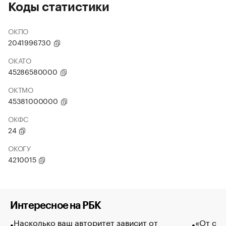
Коды статистики
ОКПО
2041996730
ОКАТО
45286580000
ОКТМО
45381000000
ОКФС
24
ОКОГУ
4210015
Интересное на РБК
Насколько ваш авторитет зависит от
«От спо