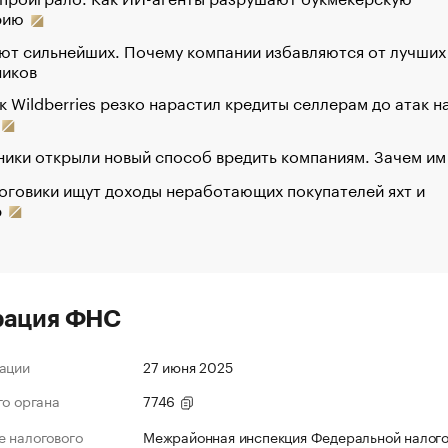
рию
ют сильнейших. Почему компании избавляются от лучших
ников
к Wildberries резко нарастил кредиты селлерам до атак н
ики открыли новый способ вредить компаниям. Зачем им
оговики ищут доходы неработающих покупателей яхт и
р
рация ФНС
ации
27 июня 2025
го органа
7746
 налогового
Межрайонная инспекция Федеральной налог