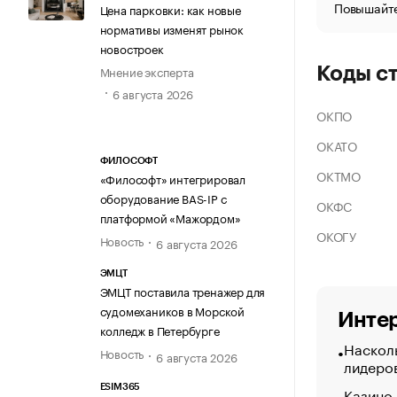
Повышайте
Цена парковки: как новые
нормативы изменят рынок
новостроек
Мнение эксперта
Коды с
6 августа 2026
ОКПО
ОКАТО
ФИЛОСОФТ
ОКТМО
«Философт» интегрировал
оборудование BAS-IP с
ОКФС
платформой «Мажордом»
ОКОГУ
Новость
6 августа 2026
ЭМЦТ
ЭМЦТ поставила тренажер для
судомехаников в Морской
Интер
колледж в Петербурге
Насколь
Новость
6 августа 2026
лидеро
ESIM365
Казино