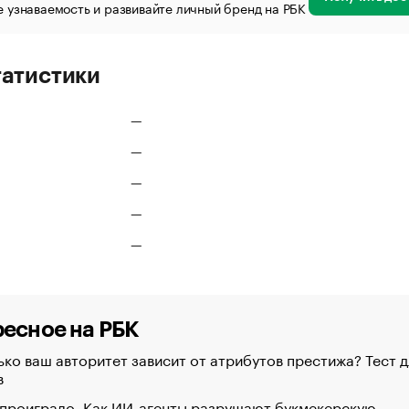
 узнаваемость и развивайте личный бренд на РБК
татистики
—
—
—
—
—
есное на РБК
ко ваш авторитет зависит от атрибутов престижа? Тест д
в
 проиграло. Как ИИ-агенты разрушают букмекерскую