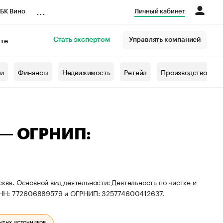
...
БК Вино
Личный кабинет
Стать экспертом
Управлять компанией
кте
азета
жи
Финансы
Недвижимость
Ретейл
Производство
 — ОГРНИП:
ква. Основной вид деятельности: Деятельность по чистке и
ИНН: 772606889579 и ОГРНИП: 325774600412637.
ытых источников.