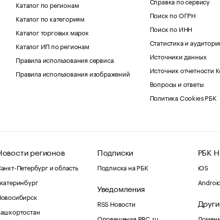
Справка по сервису
Каталог по регионам
Поиск по ОГРН
Каталог по категориям
Поиск по ИНН
Каталог торговых марок
Статистика и аудитори
Каталог ИП по регионам
Источники данных
Правила использования сервиса
Источник отчетности 
Правила использования изображений
Вопросы и ответы
Политика Cookies РБК
Новости регионов
Подписки
РБК Н
анкт-Петербург и область
Подписка на РБК
iOS
катеринбург
Androi
Уведомления
Новосибирск
Други
RSS Новости
Башкортостан
Оповещения RBC.ru
Домены