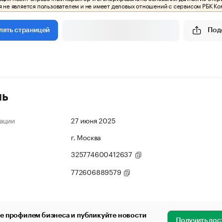
 не является пользователем и не имеет деловых отношений с сервисом РБК Ко
Под
лять страницей
ль
ации
27 июня 2025
г. Москва
325774600412637
772606889579
е профилем бизнеса и публикуйте новости
Получить дос