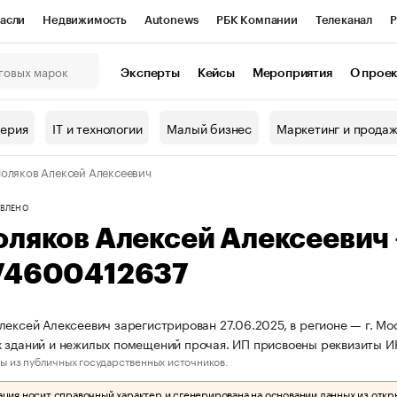
асли
Недвижимость
Autonews
РБК Компании
Телеканал
Р
К Курсы
РБК Life
Тренды
Визионеры
Национальные проекты
Эксперты
Кейсы
Мероприятия
О прое
онный клуб
Исследования
Кредитные рейтинги
Франшизы
Г
терия
IT и технологии
Малый бизнес
Маркетинг и прода
Проверка контрагентов
Политика
Экономика
Бизнес
оляков Алексей Алексеевич
ы
ВЛЕНО
оляков Алексей Алексеевич
74600412637
лексей Алексеевич зарегистрирован 27.06.2025, в регионе — г. Мос
 зданий и нежилых помещений прочая. ИП присвоены реквизиты 
ы из публичных государственных источников.
ия носит справочный характер и сгенерирована на основании данных из откр