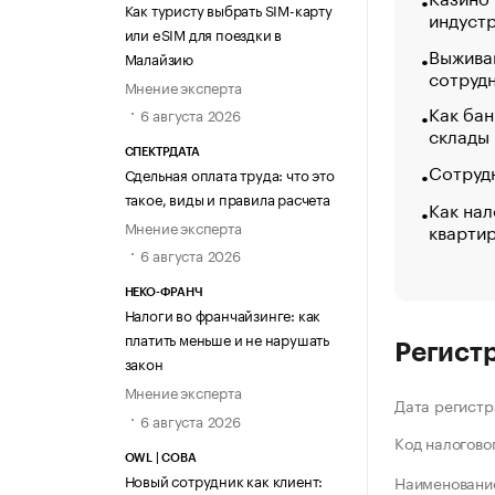
Как туристу выбрать SIM-карту
индуст
или eSIM для поездки в
Выжива
Малайзию
сотруд
Мнение эксперта
Как бан
6 августа 2026
склады
СПЕКТРДАТА
Сотрудн
Сдельная оплата труда: что это
такое, виды и правила расчета
Как нал
Мнение эксперта
кварти
6 августа 2026
НЕКО-ФРАНЧ
Налоги во франчайзинге: как
платить меньше и не нарушать
Регист
закон
Мнение эксперта
Дата регистр
6 августа 2026
Код налогово
OWL | СОВА
Новый сотрудник как клиент:
Наименование