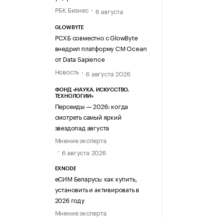
РБК Бизнес
6 августа
GLOWBYTE
РСХБ совместно с GlowByte
внедрил платформу CM Ocean
от Data Sapience
Новость
6 августа 2026
ФОНД «НАУКА. ИСКУССТВО.
ТЕХНОЛОГИИ»
Персеиды — 2026: когда
смотреть самый яркий
звездопад августа
Мнение эксперта
6 августа 2026
EXNODE
еСИМ Беларусь: как купить,
установить и активировать в
2026 году
Мнение эксперта