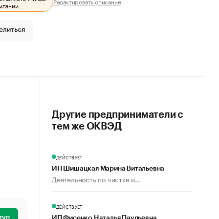
Редактировать описание
мпании.
елиться
Другие предприниматели с
тем же ОКВЭД
ДЕЙСТВУЕТ
ИП Шишацкая Марина Витальевна
Деятельность по чистке и...
ДЕЙСТВУЕТ
туп
ИП Фисенко Наталья Паульевна