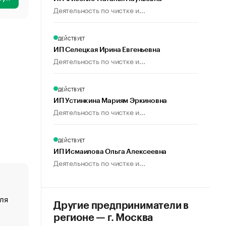
Деятельность по чистке и...
ДЕЙСТВУЕТ
ИП Селецкая Ирина Евгеньевна
Деятельность по чистке и...
ДЕЙСТВУЕТ
ИП Устинкина Мариям Эркиновна
Деятельность по чистке и...
ДЕЙСТВУЕТ
ИП Исмаилова Ольга Алексеевна
Деятельность по чистке и...
ля
«От спорта тело стареет иначе». Как живет глава ко
Другие предприниматели в
создавшей GTA
регионе — г. Москва
«Деньги будут не нужны»: что рассказал Маск в инт