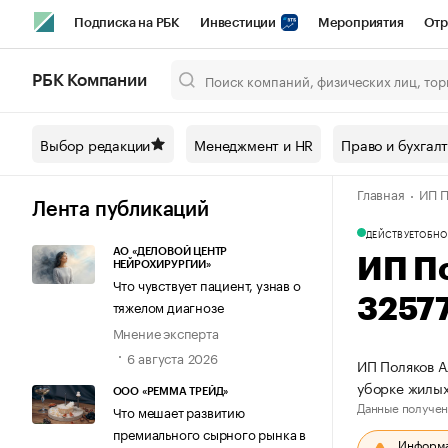
Подписка на РБК
Инвестиции
Мероприятия
Отр
Спорт
Школа управления РБК
РБК Образование
РБ
РБК Компании
Город
Стиль
Крипто
РБК Бизнес-среда
Дискусси
Выбор редакции
Менеджмент и HR
Право и бухгал
Спецпроекты СПб
Конференции СПб
Спецпроекты
Главная
ИП П
Технологии и медиа
Финансы
Рынок наличной валют
Лента публикаций
ДЕЙСТВУЕТ
ОБНО
АО «ДЕЛОВОЙ ЦЕНТР
ИП П
НЕЙРОХИРУРГИИ»
Что чувствует пациент, узнав о
3257
тяжелом диагнозе
Мнение эксперта
6 августа 2026
ИП Поляков А
уборке жилых
ООО «РЕММА ТРЕЙД»
Данные получен
Что мешает развитию
премиального сырного рынка в
Информац