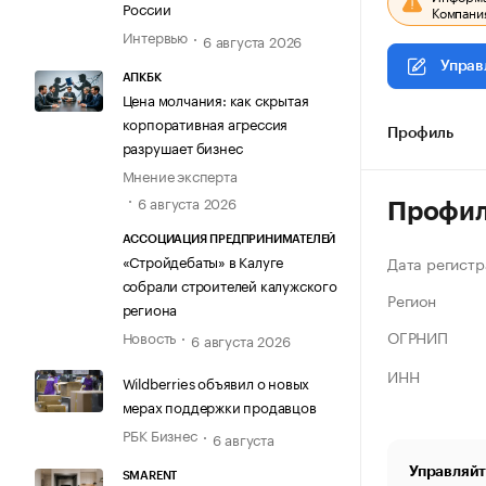
России
Компания
Интервью
6 августа 2026
Управ
АПКБК
Цена молчания: как скрытая
корпоративная агрессия
Профиль
разрушает бизнес
Мнение эксперта
6 августа 2026
Профи
АССОЦИАЦИЯ ПРЕДПРИНИМАТЕЛЕЙ
«Стройдебаты» в Калуге
Дата регистр
собрали строителей калужского
Регион
региона
ОГРНИП
Новость
6 августа 2026
ИНН
Wildberries объявил о новых
мерах поддержки продавцов
РБК Бизнес
6 августа
Управляйт
SMARENT