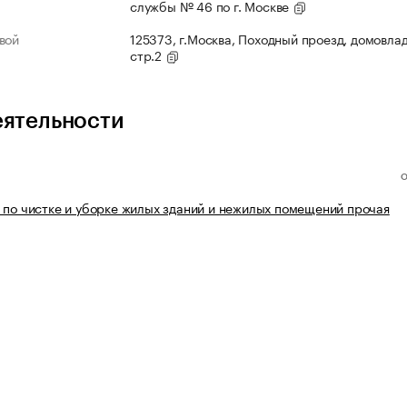
службы № 46 по г. Москве
вой
125373, г.Москва, Походный проезд, домовлад
стр.2
еятельности
 по чистке и уборке жилых зданий и нежилых помещений прочая