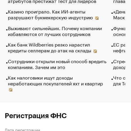
атрибутов престижа? Тест для лидеров
глава к
Казино проиграло. Как ИИ-агенты
«Деньги
разрушают букмекерскую индустрию
Маск в 
Выживают сильнейших. Почему компании
Функции
избавляются от лучших сотрудников
основ э
Как банк Wildberries резко нарастил
ЕС раз
кредиты селлерам до атак на склады
нефти —
Сотрудники открыли новый способ вредить
Стресс 
компаниям. Зачем им это
доходов
Как налоговики ищут доходы
Что обв
неработающих покупателей яхт и квартир
для Tel
Регистрация ФНС
Дата регистрации