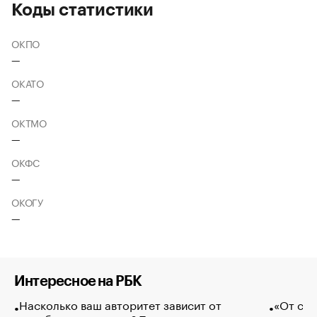
Коды статистики
ОКПО
—
ОКАТО
—
ОКТМО
—
ОКФС
—
ОКОГУ
—
Интересное на РБК
Насколько ваш авторитет зависит от
«От спо