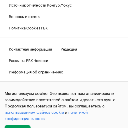
Источник отчетности Контур.Фокус
Вопросы и ответы
Политика Cookies РБК
Контактная информация
Редакция
Рассылка РБК Новости
Информация об ограничениях
Правовая информация
О соблюдении авторских прав
Мы используем cookie. Это позволяет нам анализировать
© АО «РОСБИЗНЕСКОНСАЛТИНГ»,
1995–2026.
Сообщения
и материалы информационного агентства «РБК»
взаимодействие посетителей с сайтом и делать его лучше.
(зарегистрировано Федеральной службой по надзору в сфере
Продолжая пользоваться сайтом, вы соглашаетесь с
связи, информационных технологий и массовых
использованием файлов cookie
и
политикой
коммуникаций (Роскомнадзор) 09.12.2015 за номером ИА
№ФС77-63848) сопровождаются пометкой «РБК». Отдельные
конфиденциальности
.
публикации могут содержать информацию,
не предназначенную для пользователей