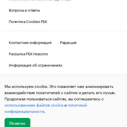
Вопросы и ответы
Политика Cookies РБК
Контактная информация
Редакция
Рассылка РБК Новости
Информация об ограничениях
Правовая информация
О соблюдении авторских прав
Мы используем cookie. Это позволяет нам анализировать
© АО «РОСБИЗНЕСКОНСАЛТИНГ»,
1995–2026.
Сообщения
и материалы информационного агентства «РБК»
взаимодействие посетителей с сайтом и делать его лучше.
(зарегистрировано Федеральной службой по надзору в сфере
Продолжая пользоваться сайтом, вы соглашаетесь с
связи, информационных технологий и массовых
использованием файлов cookie
и
политикой
коммуникаций (Роскомнадзор) 09.12.2015 за номером ИА
№ФС77-63848) сопровождаются пометкой «РБК». Отдельные
конфиденциальности
.
публикации могут содержать информацию,
не предназначенную для пользователей
до 18 лет.
companycardsfeedback@rbc.ru
Понятно