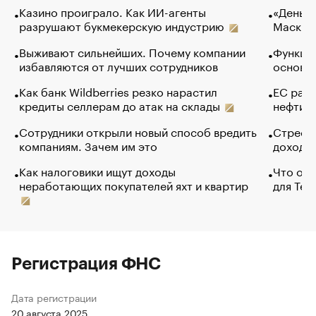
Казино проиграло. Как ИИ-агенты
«Деньги
разрушают букмекерскую индустрию
Маск в 
Выживают сильнейших. Почему компании
Функции
избавляются от лучших сотрудников
основ э
Как банк Wildberries резко нарастил
ЕС раз
кредиты селлерам до атак на склады
нефти —
Сотрудники открыли новый способ вредить
Стресс 
компаниям. Зачем им это
доходов
Как налоговики ищут доходы
Что обв
неработающих покупателей яхт и квартир
для Tel
Регистрация ФНС
Дата регистрации
20 августа 2025