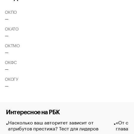
ОКПО
—
ОКАТО
—
ОКТМО
—
ОКФС
—
ОКОГУ
—
Интересное на РБК
Насколько ваш авторитет зависит от
«От спо
атрибутов престижа? Тест для лидеров
глава к