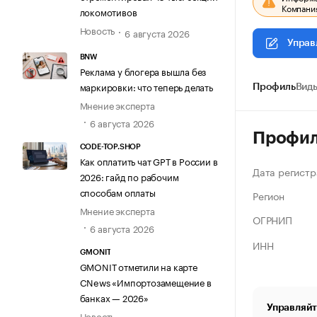
Компания
локомотивов
Новость
6 августа 2026
Управ
BNW
Реклама у блогера вышла без
маркировки: что теперь делать
Профиль
Виды
Мнение эксперта
6 августа 2026
Профи
CODE-TOP.SHOP
Как оплатить чат GPT в России в
Дата регистр
2026: гайд по рабочим
способам оплаты
Регион
Мнение эксперта
ОГРНИП
6 августа 2026
ИНН
GMONIT
GMONIT отметили на карте
CNews «Импортозамещение в
банках — 2026»
Управляйт
Новость