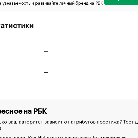
 узнаваемость и развивайте личный бренд на РБК
татистики
—
—
—
—
—
есное на РБК
ко ваш авторитет зависит от атрибутов престижа? Тест д
в
 проиграло. Как ИИ-агенты разрушают букмекерскую