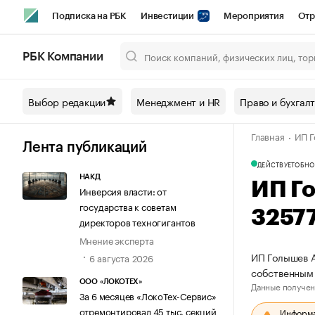
Подписка на РБК
Инвестиции
Мероприятия
Отр
Спорт
Школа управления РБК
РБК Образование
РБ
РБК Компании
Город
Стиль
Крипто
РБК Бизнес-среда
Дискусси
Выбор редакции
Менеджмент и HR
Право и бухгал
Спецпроекты СПб
Конференции СПб
Спецпроекты
Главная
ИП Г
Технологии и медиа
Финансы
Рынок наличной валют
Лента публикаций
ДЕЙСТВУЕТ
ОБНО
НАКД
ИП Г
Инверсия власти: от
государства к советам
3257
директоров техногигантов
Мнение эксперта
ИП Голышев А
6 августа 2026
собственным
ООО «ЛОКОТЕХ»
Данные получен
За 6 месяцев «ЛокоТех-Сервис»
отремонтировал 45 тыс. секций
Информац