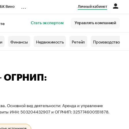
...
БК Вино
Личный кабинет
Стать экспертом
Управлять компанией
кте
азета
жи
Финансы
Недвижимость
Ретейл
Производство
— ОГРНИП:
ва. Основной вид деятельности: Аренда и управление
изиты ИНН: 503204432907 и ОГРНИП: 325774600551878.
ытых источников.