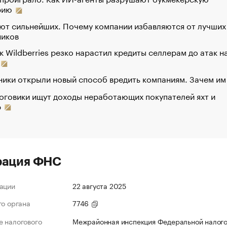
рию
ют сильнейших. Почему компании избавляются от лучших
ников
к Wildberries резко нарастил кредиты селлерам до атак н
ики открыли новый способ вредить компаниям. Зачем им
оговики ищут доходы неработающих покупателей яхт и
р
рация ФНС
ации
22 августа 2025
го органа
7746
 налогового
Межрайонная инспекция Федеральной налог