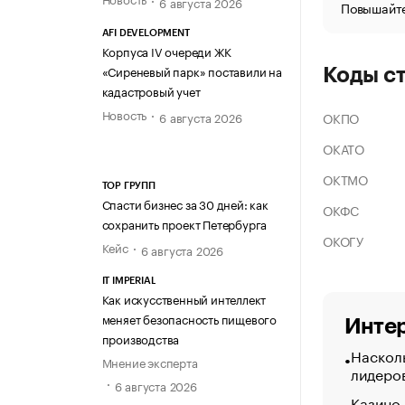
6 августа 2026
Повышайте
AFI DEVELOPMENT
Корпуса IV очереди ЖК
«Сиреневый парк» поставили на
Коды с
кадастровый учет
Новость
ОКПО
6 августа 2026
ОКАТО
ОКТМО
ТОР ГРУПП
Спасти бизнес за 30 дней: как
ОКФС
сохранить проект Петербурга
ОКОГУ
Кейс
6 августа 2026
IT IMPERIAL
Как искусственный интеллект
меняет безопасность пищевого
Интер
производства
Насколь
Мнение эксперта
лидеро
6 августа 2026
Казино