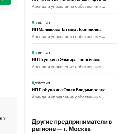
Аренда и управление собственным...
ДЕЙСТВУЕТ
ИП Малышева Татьяна Леонидовна
Аренда и управление собственным...
ДЕЙСТВУЕТ
ИП Птушкина Эльвира Георгиевна
Аренда и управление собственным...
ДЕЙСТВУЕТ
ИП Любушкина Ольга Владимировна
Аренда и управление собственным...
ля
«От спорта тело стареет иначе». Как живет глава ко
Другие предприниматели в
создавшей GTA
регионе — г. Москва
«Деньги будут не нужны»: что рассказал Маск в инт