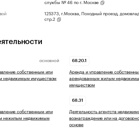
службы № 46 по г. Москве
вой
125373, г.Москва, Походный проезд, домовлад
стр.2
еятельности
68.20.1
ОСНОВНОЙ
авление собственным или
Аренда и управление собственны
м недвижимым имуществом
арендованным жилым недвижим
имуществом
68.31
авление собственным или
Деятельность агентств недвижим
м нежилым недвижимым
вознаграждение или на договорн
основе