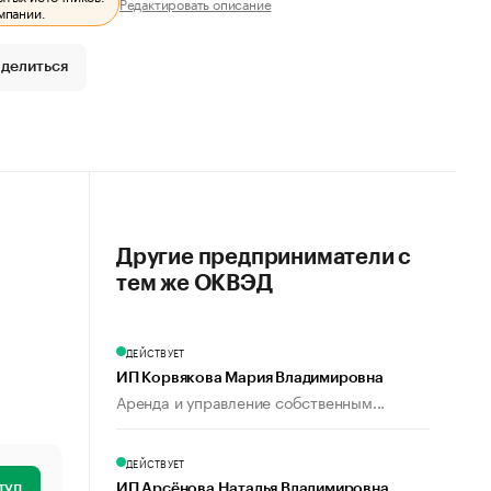
Редактировать описание
мпании.
делиться
Другие предприниматели с
тем же ОКВЭД
ДЕЙСТВУЕТ
ИП Корвякова Мария Владимировна
Аренда и управление собственным...
ДЕЙСТВУЕТ
туп
ИП Арсёнова Наталья Владимировна