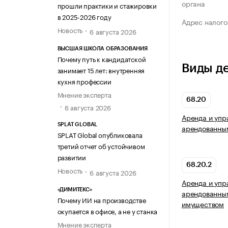
органа
прошли практики и стажировки
в 2025-2026 году
Адрес налого
Новость
6 августа 2026
ВЫСШАЯ ШКОЛА ОБРАЗОВАНИЯ
Почему путь к кандидатской
Виды д
занимает 15 лет: внутренняя
кухня профессии
Мнение эксперта
68.20
6 августа 2026
Аренда и упр
SPLAT GLOBAL
арендованны
SPLAT Global опубликовала
третий отчет об устойчивом
развитии
68.20.2
Новость
6 августа 2026
Аренда и упр
«ДИМИТЕКС»
арендованны
Почему ИИ на производстве
имуществом
окупается в офисе, а не у станка
Мнение эксперта