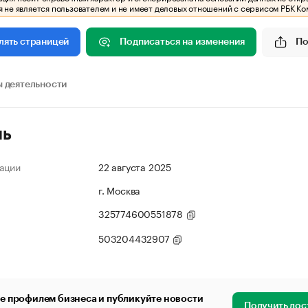
 не является пользователем и не имеет деловых отношений с сервисом РБК Ко
Подписаться на изменения
По
лять страницей
 деятельности
ль
ации
22 августа 2025
г. Москва
325774600551878
503204432907
е профилем бизнеса и публикуйте новости
Получить дос