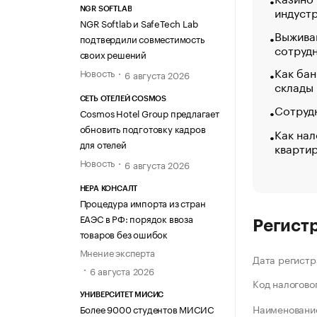
индуст
NGR SOFTLAB
NGR Softlab и SafeTech Lab
Выжива
подтвердили совместимость
сотруд
своих решений
Как бан
Новость
6 августа 2026
склады
СЕТЬ ОТЕЛЕЙ COSMOS
Сотрудн
Cosmos Hotel Group предлагает
обновить подготовку кадров
Как нал
для отелей
кварти
Новость
6 августа 2026
НЕРА КОНСАЛТ
Процедура импорта из стран
ЕАЭС в РФ: порядок ввоза
Регист
товаров без ошибок
Мнение эксперта
Дата регистр
6 августа 2026
Код налогово
УНИВЕРСИТЕТ МИСИС
Наименование
Более 9000 студентов МИСИС