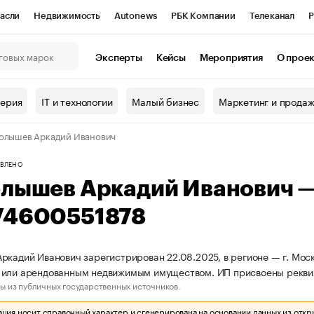
асли
Недвижимость
Autonews
РБК Компании
Телеканал
Р
К Курсы
РБК Life
Тренды
Визионеры
Национальные проекты
Эксперты
Кейсы
Мероприятия
О прое
онный клуб
Исследования
Кредитные рейтинги
Франшизы
Г
терия
IT и технологии
Малый бизнес
Маркетинг и прода
Проверка контрагентов
Политика
Экономика
Бизнес
олышев Аркадий Иванович
ы
ВЛЕНО
олышев Аркадий Иванович 
74600551878
ркадий Иванович зарегистрирован 22.08.2025, в регионе — г. Моск
 или арендованным недвижимым имуществом. ИП присвоены рекв
ы из публичных государственных источников.
ия носит справочный характер и сгенерирована на основании данных из откр