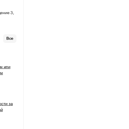
ение 3,
Все
м или
ым
ости за
ой