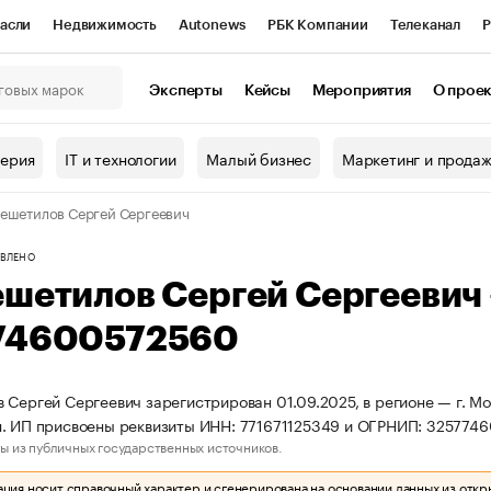
асли
Недвижимость
Autonews
РБК Компании
Телеканал
Р
К Курсы
РБК Life
Тренды
Визионеры
Национальные проекты
Эксперты
Кейсы
Мероприятия
О прое
онный клуб
Исследования
Кредитные рейтинги
Франшизы
Г
терия
IT и технологии
Малый бизнес
Маркетинг и прода
Проверка контрагентов
Политика
Экономика
Бизнес
ешетилов Сергей Сергеевич
ы
ВЛЕНО
ешетилов Сергей Сергеевич
74600572560
 Сергей Сергеевич зарегистрирован 01.09.2025, в регионе — г. М
. ИП присвоены реквизиты ИНН: 771671125349 и ОГРНИП: 325774
ы из публичных государственных источников.
ия носит справочный характер и сгенерирована на основании данных из откр