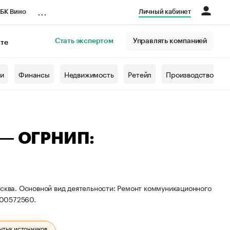
...
БК Вино
Личный кабинет
Стать экспертом
Управлять компанией
кте
азета
жи
Финансы
Недвижимость
Ретейл
Производство
 — ОГРНИП:
осква. Основной вид деятельности: Ремонт коммуникационного
600572560.
ытых источников.