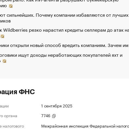
рию
ют сильнейших. Почему компании избавляются от лучших
ников
к Wildberries резко нарастил кредиты селлерам до атак н
ики открыли новый способ вредить компаниям. Зачем им
оговики ищут доходы неработающих покупателей яхт и
р
рация ФНС
ации
1 сентября 2025
го органа
7746
 налогового
Межрайонная инспекция Федеральной налог