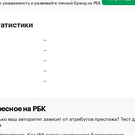
 узнаваемость и развивайте личный бренд на РБК
татистики
—
—
—
—
—
есное на РБК
ко ваш авторитет зависит от атрибутов престижа? Тест д
в
 проиграло. Как ИИ-агенты разрушают букмекерскую