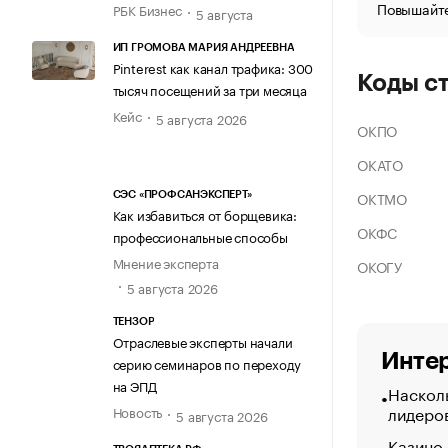
Повышайте
РБК Бизнес
5 августа
ИП ГРОМОВА МАРИЯ АНДРЕЕВНА
Pinterest как канал трафика: 300
Коды с
тысяч посещений за три месяца
Кейс
5 августа 2026
ОКПО
ОКАТО
ОКТМО
СЭС «ПРОФСАНЭКСПЕРТ»
Как избавиться от борщевика:
ОКФС
профессиональные способы
Мнение эксперта
ОКОГУ
5 августа 2026
ТЕНЗОР
Отраслевые эксперты начали
Интер
серию семинаров по переходу
на ЭПД
Насколь
лидеро
Новость
5 августа 2026
Казино