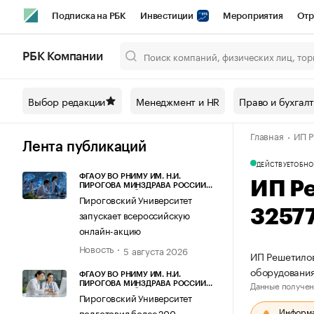
Подписка на РБК
Инвестиции
Мероприятия
Отр
Спорт
Школа управления РБК
РБК Образование
РБ
РБК Компании
Город
Стиль
Крипто
РБК Бизнес-среда
Дискусси
Выбор редакции
Менеджмент и HR
Право и бухгал
Спецпроекты СПб
Конференции СПб
Спецпроекты
Главная
ИП Р
Технологии и медиа
Финансы
Рынок наличной валют
Лента публикаций
ДЕЙСТВУЕТ
ОБНО
ФГАОУ ВО РНИМУ ИМ. Н.И.
ИП Р
ПИРОГОВА МИНЗДРАВА РОССИИ
(ПИРОГОВСКИЙ УНИВЕРСИТЕТ)
Пироговский Университет
3257
запускает всероссийскую
онлайн-акцию
Новость
5 августа 2026
ИП Решетилов
оборудования
ФГАОУ ВО РНИМУ ИМ. Н.И.
Данные получен
ПИРОГОВА МИНЗДРАВА РОССИИ
(ПИРОГОВСКИЙ УНИВЕРСИТЕТ)
Пироговский Университет
Информац
подготовил более 200