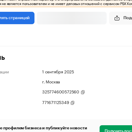
 не является пользователем и не имеет деловых отношений с сервисом РБК Ко
Под
лять страницей
ль
ации
1 сентября 2025
г. Москва
325774600572560
771671125349
е профилем бизнеса и публикуйте новости
Получить дос