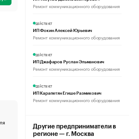
Ремонт коммуникационного оборудования
ДЕЙСТВУЕТ
ИП Фокин Алексей Юрьевич
Ремонт коммуникационного оборудования
ДЕЙСТВУЕТ
ИП Джафаров Руслан Эльманович
Ремонт коммуникационного оборудования
ДЕЙСТВУЕТ
ИП Карапетян Егише Размикович
Ремонт коммуникационного оборудования
ля
«От спорта тело стареет иначе». Как живет глава ко
Другие предприниматели в
создавшей GTA
регионе — г. Москва
«Деньги будут не нужны»: что рассказал Маск в инт