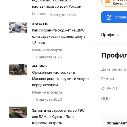
Компания
наставников со всей России
Новость
5 августа 2026
Управ
«OWC» LTD
Как сохранить бюджет на ДМС,
если страховая подняла цену в
Профиль
1,5 раза
Мнение эксперта
Профи
5 августа 2026
«КАЛИБР»
Дата регистр
Оружейная мастерская в
Регион
Москве: ремонт оружия и услуги
перед сезоном
ОГРНИП
Мнение эксперта
ИНН
5 августа 2026
Затраты на строительство ТЭС
для БАМа и Сухого Лога
выросли на треть
Управляйт