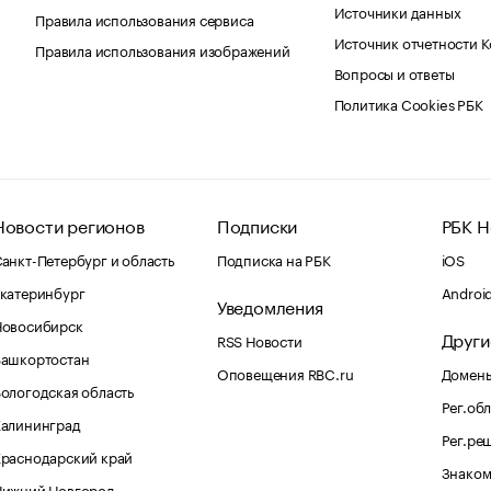
Источники данных
Правила использования сервиса
Источник отчетности 
Правила использования изображений
Вопросы и ответы
Политика Cookies РБК
Новости регионов
Подписки
РБК Н
анкт-Петербург и область
Подписка на РБК
iOS
катеринбург
Androi
Уведомления
Новосибирск
Други
RSS Новости
Башкортостан
Оповещения RBC.ru
Домены
ологодская область
Рег.об
Калининград
Рег.ре
раснодарский край
Знаком
Нижний Новгород