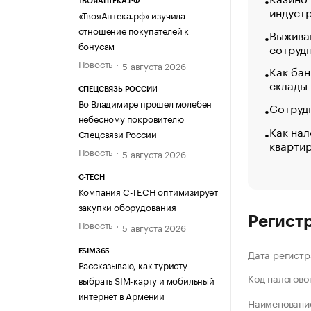
ТВОЯАПТЕКА.РФ
индуст
«ТвояАптека.рф» изучила
отношение покупателей к
Выжива
бонусам
сотруд
Новость
5 августа 2026
Как бан
склады
СПЕЦСВЯЗЬ РОССИИ
Во Владимире прошел молебен
Сотрудн
небесному покровителю
Как нал
Спецсвязи России
кварти
Новость
5 августа 2026
C-TECH
Компания C-TECH оптимизирует
закупки оборудования
Регист
Новость
5 августа 2026
Дата регистр
ESIM365
Рассказываю, как туристу
Код налогово
выбрать SIM-карту и мобильный
интернет в Армении
Наименование